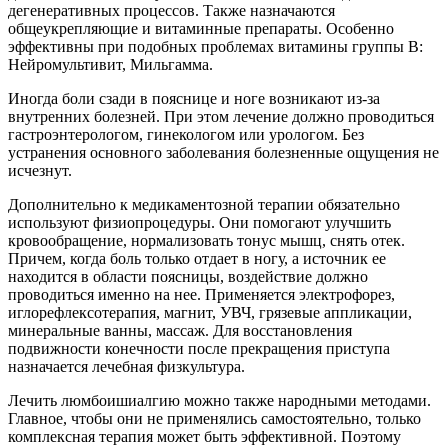
дегенеративных процессов. Также назначаются
общеукрепляющие и витаминные препараты. Особенно
эффективны при подобных проблемах витамины группы В:
Нейромультивит, Мильгамма.
Иногда боли сзади в пояснице и ноге возникают из-за
внутренних болезней. При этом лечение должно проводиться
гастроэнтерологом, гинекологом или урологом. Без
устранения основного заболевания болезненные ощущения не
исчезнут.
Дополнительно к медикаментозной терапии обязательно
используют физиопроцедуры. Они помогают улучшить
кровообращение, нормализовать тонус мышц, снять отек.
Причем, когда боль только отдает в ногу, а источник ее
находится в области поясницы, воздействие должно
проводиться именно на нее. Применяется электрофорез,
иглорефлексотерапия, магнит, УВЧ, грязевые аппликации,
минеральные ванны, массаж. Для восстановления
подвижности конечности после прекращения приступа
назначается лечебная физкультура.
Лечить люмбоишиалгию можно также народными методами.
Главное, чтобы они не применялись самостоятельно, только
комплексная терапия может быть эффективной. Поэтому