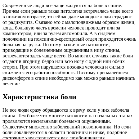
Современные люди все чаще жалуются на боль в спине.
Причем если раньше такая патология встречалась чаще всего
в пожилом возрасте, то сейчас даже молодые люди страдают
от радикулита. Связано это с малоподвижным образом жизни,
когда большую часть времени человек проводит или за
компьютером, или за рулем автомобиля. А в сидячем
положении на пояснично-крестцовый отдел приходится очень
большая нагрузка. Поэтому различные патологии,
приводящие к болезненным ощущениям в низу спины,
встречаются здесь чаще всего. Во многих случаях такие боли
отдают в ягодицу, бедро или всю ногу с одной или обеих
сторон. При этом нарушается походка человека и сильно
снижается его работоспособность. Поэтому при малейшем
дискомфорте в спине необходимо как можно раньше начинать
лечение.
Характеристика боли
Не все люди сразу обращаются к врачу, если у них заболела
спина. Тем более что многие патологии на начальных этапах
проявляются несильными болевыми ощущениями.
Существует множество заболеваний позвоночника. Но если
боли локализуются в области поясницы и ниже, подобное
состояние характеризуется как люмбоишиалгия.