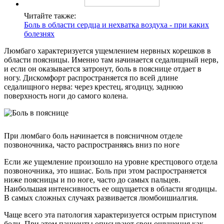
Читайте также:
Боль в области сердца и нехватка воздуха - при каких
болезнях
Люмбаго характеризуется ущемлением нервных корешков в
области поясницы. Именно там начинается седалищный нерв,
и если он оказывается затронут, боль в пояснице отдает в
ногу. Дискомфорт распространяется по всей длине
седалищного нерва: через крестец, ягодицу, заднюю
поверхность ноги до самого колена.
При люмбаго боль начинается в поясничном отделе
позвоночника, часто распространяясь вниз по ноге
Если же ущемление произошло на уровне крестцового отдела
позвоночника, это ишиас. Боль при этом распространяется
ниже поясницы и по ноге, часто до самых пальцев.
Наибольшая интенсивность ее ощущается в области ягодицы.
В самых сложных случаях развивается люмбоишиалгия.
Чаще всего эта патология характеризуется острым приступом
боли. При этом пациенты описывают свои ощущения как