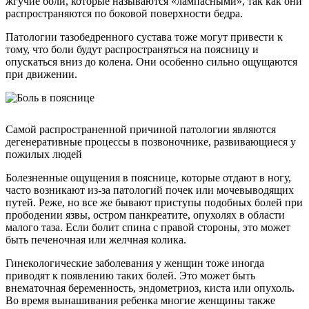
жгучие боли, которые называются «лампасными», так как они
распространяются по боковой поверхности бедра.
Патологии тазобедренного сустава тоже могут привести к
тому, что боли будут распространяться на поясницу и
опускаться вниз до колена. Они особенно сильно ощущаются
при движении.
Самой распространенной причиной патологии являются
дегенеративные процессы в позвоночнике, развивающиеся у
пожилых людей
Болезненные ощущения в пояснице, которые отдают в ногу,
часто возникают из-за патологий почек или мочевыводящих
путей. Реже, но все же бывают приступы подобных болей при
прободении язвы, остром панкреатите, опухолях в области
малого таза. Если болит спина с правой стороны, это может
быть печеночная или желчная колика.
Гинекологические заболевания у женщин тоже иногда
приводят к появлению таких болей. Это может быть
внематочная беременность, эндометриоз, киста или опухоль.
Во время вынашивания ребенка многие женщины также