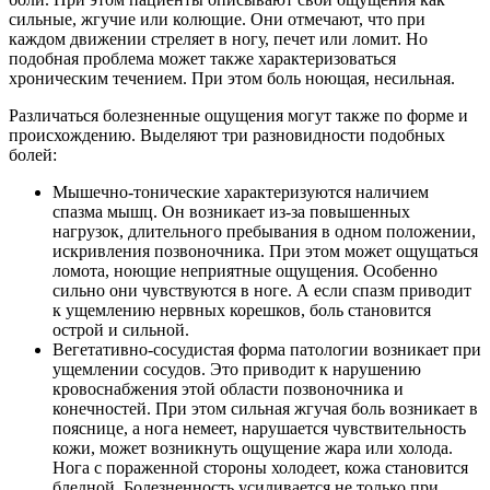
сильные, жгучие или колющие. Они отмечают, что при
каждом движении стреляет в ногу, печет или ломит. Но
подобная проблема может также характеризоваться
хроническим течением. При этом боль ноющая, несильная.
Различаться болезненные ощущения могут также по форме и
происхождению. Выделяют три разновидности подобных
болей:
Мышечно-тонические характеризуются наличием
спазма мышц. Он возникает из-за повышенных
нагрузок, длительного пребывания в одном положении,
искривления позвоночника. При этом может ощущаться
ломота, ноющие неприятные ощущения. Особенно
сильно они чувствуются в ноге. А если спазм приводит
к ущемлению нервных корешков, боль становится
острой и сильной.
Вегетативно-сосудистая форма патологии возникает при
ущемлении сосудов. Это приводит к нарушению
кровоснабжения этой области позвоночника и
конечностей. При этом сильная жгучая боль возникает в
пояснице, а нога немеет, нарушается чувствительность
кожи, может возникнуть ощущение жара или холода.
Нога с пораженной стороны холодеет, кожа становится
бледной. Болезненность усиливается не только при