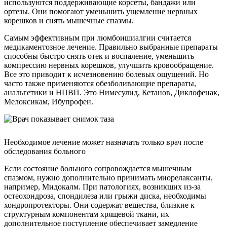
используются поддерживающие корсеты, бандажи или
ортезы. Они помогают уменьшить ущемление нервных
корешков и снять мышечные спазмы.
Самым эффективным при люмбоишиалгии считается
медикаментозное лечение. Правильно выбранные препараты
способны быстро снять отек и воспаление, уменьшить
компрессию нервных корешков, улучшить кровообращение.
Все это приводит к исчезновению болевых ощущений. Но
часто также применяются обезболивающие препараты,
анальгетики и НПВП. Это Нимесулид, Кетанов, Диклофенак,
Мелоксикам, Ибупрофен.
Необходимое лечение может назначать только врач после
обследования больного
Если состояние больного сопровождается мышечным
спазмом, нужно дополнительно принимать миорелаксанты,
например, Мидокалм. При патологиях, возникших из-за
остеохондроза, спондилеза или грыжи диска, необходимы
хондропротекторы. Они содержат вещества, близкие к
структурным компонентам хрящевой ткани, их
дополнительное поступление обеспечивает замедление