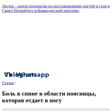
Лестер – центр подологии по восстановлению ногтей и стоп в
Санкт-Петербурге м.Комендатский проспект
Vk
Telegram
Whatsapp
Статьи
›
Боль в спине в области поясницы,
которая отдает в ногу