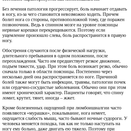
Без лечения патология прогрессирует, боль начинает отдавать
в ногу, из-за чего становится невозможно ходить. Причем
болит нога со стороны, противоположной тому, где поражен
позвоночник. Ведь в спинном мозге на уровне поясницы
нервные корешки перекрещиваются. Поэтому если
ущемление произошло слева, боль распространится в правую
ногу.
Обострения случаются после физической нагрузки,
длительного пребывания в одном положении, после
переохлаждения. Часто им предшествует резкое движение,
подъем тяжести, удар. При этом боль возникает резко, обычно
сначала только в области поясницы. Постепенно через
несколько дней она распространяется по ноге. Причиной
болей также могут быть инфекции, травмы, патологии почек
или сердечно-сосудистые заболевания. Обычно они при этом
имеют хронический характер. Пациенты говорят, что спину
ломит, крутит, тянет, иногда – жжет.
Кроме болезненных ощущений при люмбоишиалгии часто
появляются «мурашки», покалывание, нога немеет,
ощущается слабость мышц, часто бывают ночные судороги. У
человека меняется походка, так как не только наступать на
ногу ему больно, даже двигать ею тяжело. Поэтому при