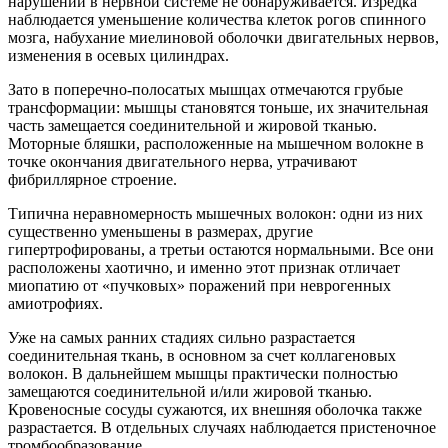
нарушений в нервной системе не обнаруживается. Изредка
наблюдается уменьшение количества клеток рогов спинного
мозга, набухание миелиновой оболочки двигательных нервов,
изменения в осевых цилиндрах.
Зато в поперечно-полосатых мышцах отмечаются грубые
трансформации: мышцы становятся тоньше, их значительная
часть замещается соединительной и жировой тканью.
Моторные бляшки, расположенные на мышечном волокне в
точке окончания двигательного нерва, утрачивают
фибриллярное строение.
Типична неравномерность мышечных волокон: одни из них
существенно уменьшены в размерах, другие
гипертрофированы, а третьи остаются нормальными. Все они
расположены хаотично, и именно этот признак отличает
миопатию от «пучковых» поражений при неврогенных
амиотрофиях.
Уже на самых ранних стадиях сильно разрастается
соединительная ткань, в основном за счет коллагеновых
волокон. В дальнейшем мышцы практически полностью
замещаются соединительной и/или жировой тканью.
Кровеносные сосуды сужаются, их внешняя оболочка также
разрастается. В отдельных случаях наблюдается пристеночное
тромбообразование.