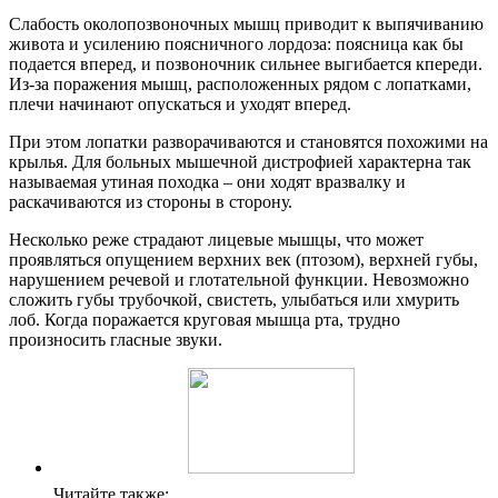
Слабость околопозвоночных мышц приводит к выпячиванию
живота и усилению поясничного лордоза: поясница как бы
подается вперед, и позвоночник сильнее выгибается кпереди.
Из-за поражения мышц, расположенных рядом с лопатками,
плечи начинают опускаться и уходят вперед.
При этом лопатки разворачиваются и становятся похожими на
крылья. Для больных мышечной дистрофией характерна так
называемая утиная походка – они ходят вразвалку и
раскачиваются из стороны в сторону.
Несколько реже страдают лицевые мышцы, что может
проявляться опущением верхних век (птозом), верхней губы,
нарушением речевой и глотательной функции. Невозможно
сложить губы трубочкой, свистеть, улыбаться или хмурить
лоб. Когда поражается круговая мышца рта, трудно
произносить гласные звуки.
Читайте также: