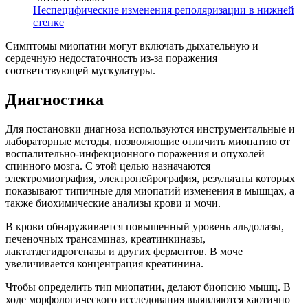
Неспецифические изменения реполяризации в нижней
стенке
Симптомы миопатии могут включать дыхательную и
сердечную недостаточность из-за поражения
соответствующей мускулатуры.
Диагностика
Для постановки диагноза используются инструментальные и
лабораторные методы, позволяющие отличить миопатию от
воспалительно-инфекционного поражения и опухолей
спинного мозга. С этой целью назначаются
электромиография, электронейрография, результаты которых
показывают типичные для миопатий изменения в мышцах, а
также биохимические анализы крови и мочи.
В крови обнаруживается повышенный уровень альдолазы,
печеночных трансаминаз, креатинкиназы,
лактатдегидрогеназы и других ферментов. В моче
увеличивается концентрация креатинина.
Чтобы определить тип миопатии, делают биопсию мышц. В
ходе морфологического исследования выявляются хаотично