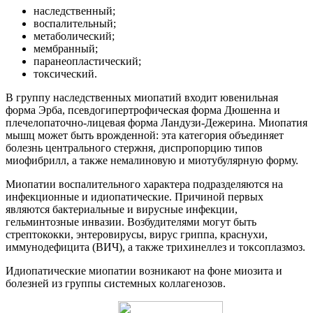
наследственный;
воспалительный;
метаболический;
мембранный;
паранеопластический;
токсический.
В группу наследственных миопатий входит ювенильная
форма Эрба, псевдогипертрофическая форма Дюшенна и
плечелопаточно-лицевая форма Ландузи-Дежерина. Миопатия
мышц может быть врожденной: эта категория объединяет
болезнь центрального стержня, диспропорцию типов
миофибрилл, а также немалиновую и миотубулярную форму.
Миопатии воспалительного характера подразделяются на
инфекционные и идиопатические. Причиной первых
являются бактериальные и вирусные инфекции,
гельминтозные инвазии. Возбудителями могут быть
стрептококки, энтеровирусы, вирус гриппа, краснухи,
иммунодефицита (ВИЧ), а также трихинеллез и токсоплазмоз.
Идиопатические миопатии возникают на фоне миозита и
болезней из группы системных коллагенозов.