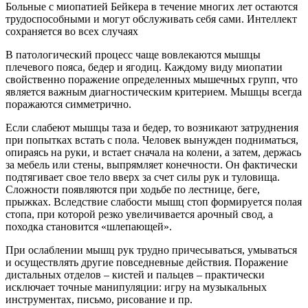
Больные с миопатией Бейкера в течение многих лет остаются
трудоспособными и могут обслуживать себя сами. Интеллект
сохраняется во всех случаях
В патологический процесс чаще вовлекаются мышцы
плечевого пояса, бедер и ягодиц. Каждому виду миопатии
свойственно поражение определенных мышечных групп, что
является важным диагностическим критерием. Мышцы всегда
поражаются симметрично.
Если слабеют мышцы таза и бедер, то возникают затруднения
при попытках встать с пола. Человек вынужден подниматься,
опираясь на руки, и встает сначала на колени, а затем, держась
за мебель или стены, выпрямляет конечности. Он фактически
подтягивает свое тело вверх за счет силы рук и туловища.
Сложности появляются при ходьбе по лестнице, беге,
прыжках. Вследствие слабости мышц стоп формируется полая
стопа, при которой резко увеличивается арочный свод, а
походка становится «шлепающей».
При ослаблении мышц рук трудно причесываться, умываться
и осуществлять другие повседневные действия. Поражение
дистальных отделов – кистей и пальцев – практически
исключает точные манипуляции: игру на музыкальных
инструментах, письмо, рисование и пр.