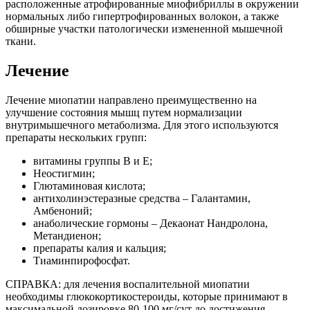
расположенные атрофированные миофибриллы в окружении
нормальных либо гипертрофированных волокон, а также
обширные участки патологически измененной мышечной
ткани.
Лечение
Лечение миопатии направлено преимущественно на
улучшение состояния мышц путем нормализации
внутримышечного метаболизма. Для этого используются
препараты нескольких групп:
витамины группы В и Е;
Неостигмин;
Глютаминовая кислота;
антихолинэстеразные средства – Галантамин,
Амбеноний;
анаболические гормоны – Декаонат Нандролона,
Метандиенон;
препараты калия и кальция;
Тиаминпирофосфат.
СПРАВКА: для лечения воспалительной миопатии
необходимы глюкокортикостероиды, которые принимают в
максимальной дозировке 80-100 мг/сут до достижения