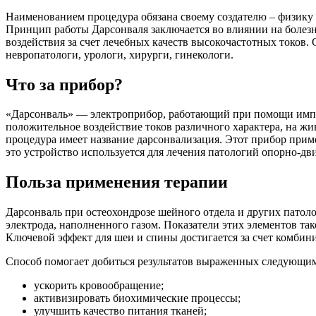
Наименованием процедура обязана своему создателю – физику 
Принцип работы Дарсонваля заключается во влиянии на болезне
воздействия за счет лечебных качеств высокочастотных токов.
невропатологи, урологи, хирурги, гинекологи.
Что за прибор?
«Дарсонваль» — электроприбор, работающий при помощи импул
положительное воздействие токов различного характера, на ж
процедура имеет название дарсонвализация. Этот прибор примен
это устройство используется для лечения патологий опорно-дв
Польза применения терапии
Дарсонваль при остеохондрозе шейного отдела и других патол
электрода, наполненного газом. Показатели этих элементов так
Ключевой эффект для шеи и спины достигается за счет комбиниро
Способ помогает добиться результатов выраженных следующим
ускорить кровообращение;
активизировать биохимические процессы;
улучшить качество питания тканей;