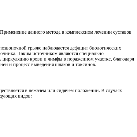
. Применение данного метода в комплексном лечении суставов
позвоночной грыже наблюдается дефицит биологических
точника. Таким источником являются специально
ь циркуляцию крови и лимфы в пораженном участке, благодаря
аней и процесс выведения шлаков и токсинов.
ществляется в лежачем или сидячем положении. В случаях
едующих видов: