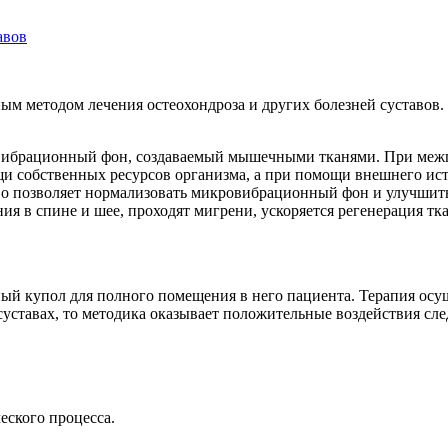
авов
ым методом лечения остеохондроза и других болезней суставов
ровибрационный фон, создаваемый мышечными тканями. При меж
и собственных ресурсов организма, а при помощи внешнего ис
тво позволяет нормализовать микровибрационный фон и улучшит
я в спине и шее, проходят мигрени, ускоряется регенерация тк
ый купол для полного помещения в него пациента. Терапия осу
 суставах, то методика оказывает положительные воздействия сл
еского процесса.