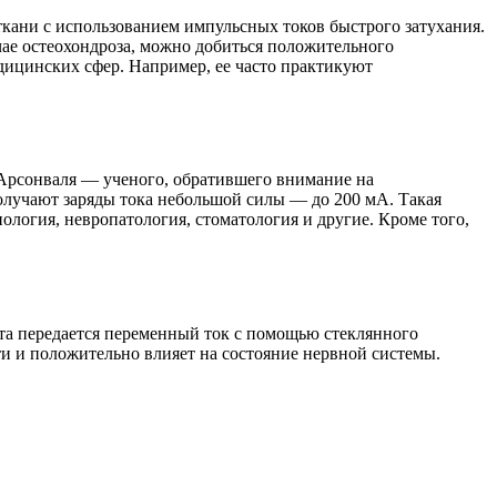
ткани с использованием импульсных токов быстрого затухания.
чае остеохондроза, можно добиться положительного
едицинских сфер. Например, ее часто практикуют
’Аpcoнвaля — ученого, обратившего внимание на
получают заряды тока небольшой силы — дo 200 мА. Такая
ология, невропатология, стоматология и другие. Кроме того,
нта передается переменный ток с помощью стеклянного
сти и положительно влияет на состояние нервной системы.