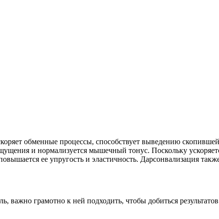
ускоряет обменные процессы, способствует выведению скопившей
щущения и нормализуется мышечный тонус. Поскольку ускоряетс
, повышается ее упругость и эластичность. Дарсонвализация та
ь, важно грамотно к ней подходить, чтобы добиться результато