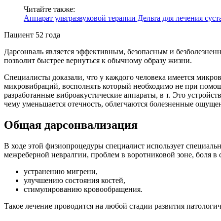
Читайте также:
Аппарат ультразвуковой терапии Дельта для лечения суст
Пациент 52 года
Дарсонваль является эффективным, безопасным и безболезненн
позволит быстрее вернуться к обычному образу жизни.
Специалисты доказали, что у каждого человека имеется мик
микровибраций, восполнять который необходимо не при помощ
разработанные виброакустические аппараты, в т. Это устройс
чему уменьшается отечность, облегчаются болезненные ощущени
Общая дарсонвализация
В ходе этой физиопроцедуры специалист использует специальн
межреберной невралгии, проблем в воротниковой зоне, боля в
устранению мигрени,
улучшению состояния костей,
стимулированию кровообращения.
Такое лечение проводится на любой стадии развития патологич