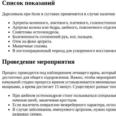
Список показаний
Дарсонваль при боли в суставах применяется в случае наличия
Артриты коленного, локтевого, плечевого, голеностопног
Артрозы колена или бедра, шейного, поясничного отдело
Симптомы остеохондроза.
Болезненность сочленений рук, ног, пальцев.
Отек на фоне артрита.
Мышечные спазмы.
В постоперационный период для ускоренного восстанов
Проведение мероприятия
Процесс проводится под наблюдением лечащего врача, который
достаточно для общего оздоровления. Важно, чтобы мероприят
начальной стадии процесса врачом устанавливается минимальна
мощными, а время достигает 15 минут. Существуют разные тип
При шейном остеохондрозе стоит пользоваться специаль
начиная шеей, заканчивая крестцом.
Если вылечить невралгию межреберного характера, испол
В случае заболевания, именуемого артрозом, нужно прове
разрывах связки.