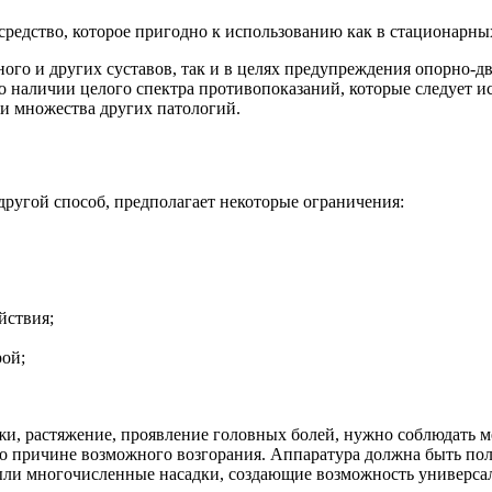
средство, которое пригодно к использованию как в стационарных
ого и других суставов, так и в целях предупреждения опорно-д
 о наличии целого спектра противопоказаний, которые следует 
ии множества других патологий.
 другой способ, предполагает некоторые ограничения:
йствия;
ой;
жи, растяжение, проявление головных болей, нужно соблюдать 
о причине возможного возгорания. Аппаратура должна быть пол
были многочисленные насадки, создающие возможность универса