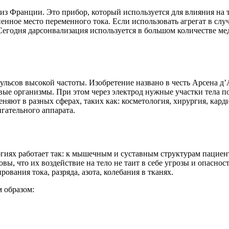
из Франции. Это прибор, который используется для влияния на 
нное место переменного тока. Если использовать агрегат в слу
 Сегодня дарсонвализация используется в большом количестве м
ьсов высокой частоты. Изобретение названо в честь Apceнa д
ивые организмы. При этом через электрод нужные участки тела 
яют в разных сферах, таких как: косметология, хирургия, карди
игательного аппарата.
огиях работает так: к мышечным и суставным структурам пацие
овы, что их воздействие на тело не таит в себе угрозы и опасно
вания тока, разряда, азота, колебания в тканях.
 образом: