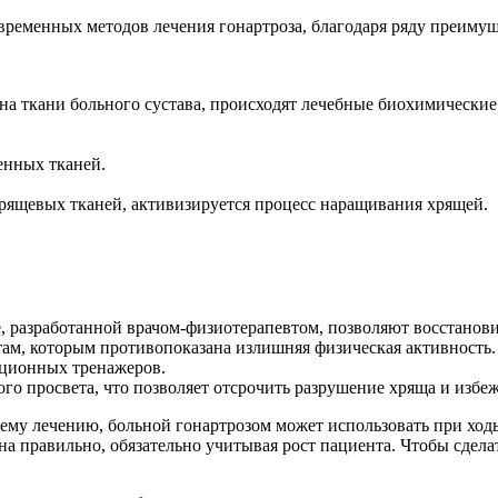
временных методов лечения гонартроза, благодаря ряду преимущ
на ткани больного сустава, происходят лечебные биохимически
енных тканей.
рящевых тканей, активизируется процесс наращивания хрящей.
, разработанной врачом-физиотерапевтом, позволяют восстанов
там, которым противопоказана излишняя физическая активность.
ционных тренажеров.
го просвета, что позволяет отсрочить разрушение хряща и избеж
му лечению, больной гонартрозом может использовать при ходьбе
ана правильно, обязательно учитывая рост пациента. Чтобы сдел