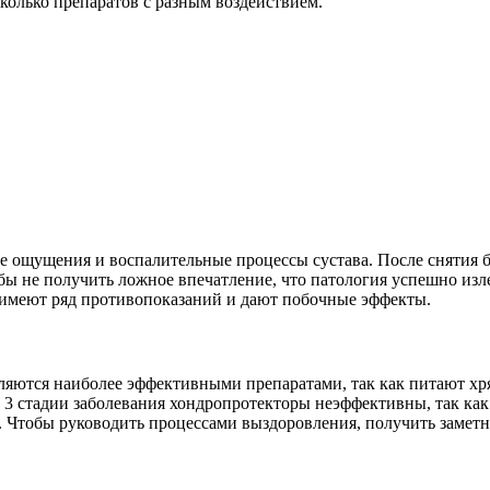
сколько препаратов с разным воздействием.
е ощущения и воспалительные процессы сустава. После снятия 
бы не получить ложное впечатление, что патология успешно изле
а имеют ряд противопоказаний и дают побочные эффекты.
ляются наиболее эффективными препаратами, так как питают хря
 3 стадии заболевания хондропротекторы неэффективны, так ка
 Чтобы руководить процессами выздоровления, получить заметны