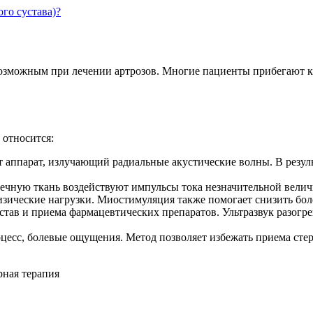
ого сустава)?
возможным при лечении артрозов. Многие пациенты прибегают 
 относится:
т аппарат, излучающий радиальные акустические волны. В резул
ную ткань воздействуют импульсы тока незначительной величи
физические нагрузки. Миостимуляция также помогает снизить бо
став и приема фармацевтических препаратов. Ультразвук разогре
есс, болевые ощущения. Метод позволяет избежать приема стер