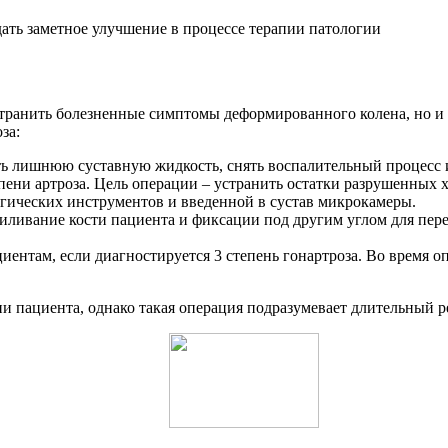
дать заметное улучшение в процессе терапии патологии
транить болезненные симптомы деформированного колена, но и 
за:
ь лишнюю суставную жидкость, снять воспалительный процесс и
пени артроза. Цель операции – устранить остатки разрушенных
ргических инструментов и введенной в сустав микрокамеры.
иливание кости пациента и фиксации под другим углом для пер
иентам, если диагностируется 3 степень гонартроза. Во время
и пациента, однако такая операция подразумевает длительный 