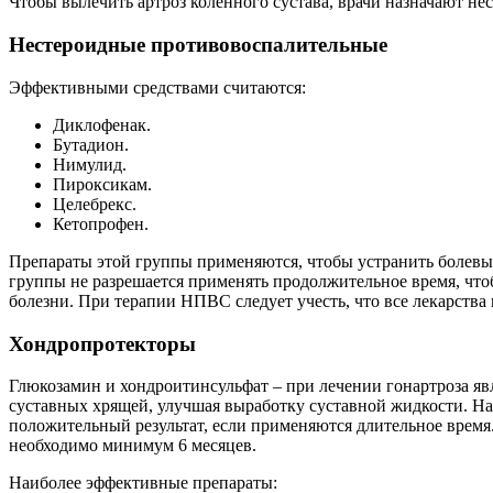
Чтобы вылечить артроз коленного сустава, врачи назначают не
Нестероидные противовоспалительные
Эффективными средствами считаются:
Диклофенак.
Бутадион.
Нимулид.
Пироксикам.
Целебрекс.
Кетопрофен.
Препараты этой группы применяются, чтобы устранить болевы
группы не разрешается применять продолжительное время, что
болезни. При терапии НПВС следует учесть, что все лекарств
Хондропротекторы
Глюкозамин и хондроитинсульфат – при лечении гонартроза яв
суставных хрящей, улучшая выработку суставной жидкости. На
положительный результат, если применяются длительное время.
необходимо минимум 6 месяцев.
Наиболее эффективные препараты: