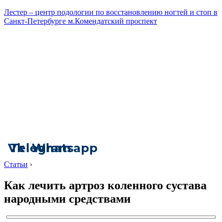
Лестер – центр подологии по восстановлению ногтей и стоп в
Санкт-Петербурге м.Комендатский проспект
Vk
Telegram
Whatsapp
Статьи
›
Как лечить артроз коленного сустава
народными средствами