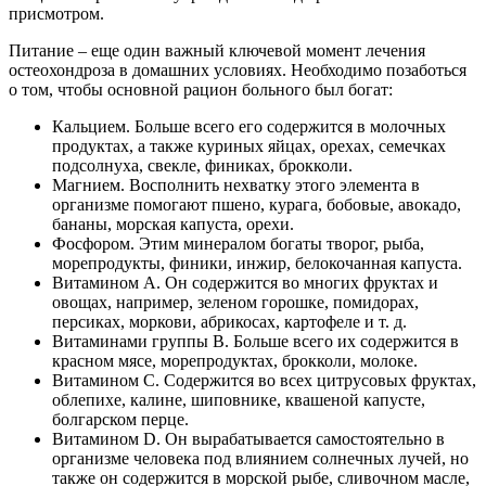
присмотром.
Питание – еще один важный ключевой момент лечения
остеохондроза в домашних условиях. Необходимо позаботься
о том, чтобы основной рацион больного был богат:
Кальцием. Больше всего его содержится в молочных
продуктах, а также куриных яйцах, орехах, семечках
подсолнуха, свекле, финиках, брокколи.
Магнием. Восполнить нехватку этого элемента в
организме помогают пшено, курага, бобовые, авокадо,
бананы, морская капуста, орехи.
Фосфором. Этим минералом богаты творог, рыба,
морепродукты, финики, инжир, белокочанная капуста.
Витамином А. Он содержится во многих фруктах и
овощах, например, зеленом горошке, помидорах,
персиках, моркови, абрикосах, картофеле и т. д.
Витаминами группы В. Больше всего их содержится в
красном мясе, морепродуктах, брокколи, молоке.
Витамином С. Содержится во всех цитрусовых фруктах,
облепихе, калине, шиповнике, квашеной капусте,
болгарском перце.
Витамином D. Он вырабатывается самостоятельно в
организме человека под влиянием солнечных лучей, но
также он содержится в морской рыбе, сливочном масле,