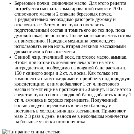
Березовые почки, сливочное масло. Для этого рецепта
потребуется смешать в эмалированной емкости 700 г
сливочного масла и 2 стакана березовых почек.
Предварительно необходимо разогреть духовку и
отключить ее. Затем в нее нужно поставить
подготовленный состав и томить его до тех пор, пока
духовой шкаф не остынет. После застывания мазь готова
к применению. Народная медицина рекомендует
использовать ее на ночь, втирая легкими массажными
движениями в больные места.
Свиной жир, пчелиный воск, пихтовое масло, аммиак.
Чтобы приготовить домашнее лекарство из этих
ингредиентов, необходимо на водяной бане растопить
150 г свиного жира и 2 ст. л. воска. Как только эти
компоненты станут жидкими и приобретут однородную
консистенцию, к ним добавляют 1 ст. л. пихтового
масла и томят еще на протяжении 20 минут. После этого
средство нужно снять с водяной бани, добавить к нему 1
ст. л. аммиака и хорошо перемешать. Полученный
состав следует переложить в чистую баночку и
поставить в холодильник для застывания. Применяют
мазь 2-3 раза в день, нанося ее в небольшом количестве
на больные участки позвоночника.