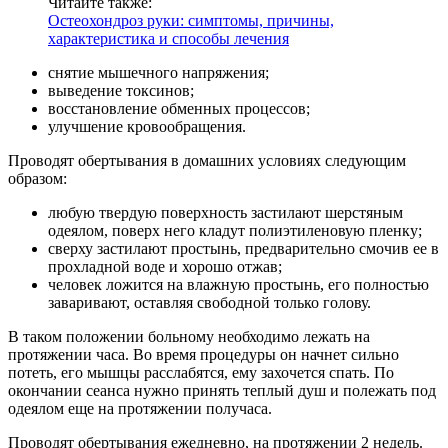
Читайте также:
Остеохондроз руки: симптомы, причины,
характеристика и способы лечения
снятие мышечного напряжения;
выведение токсинов;
восстановление обменных процессов;
улучшение кровообращения.
Проводят обертывания в домашних условиях следующим
образом:
любую твердую поверхность застилают шерстяным
одеялом, поверх него кладут полиэтиленовую пленку;
сверху застилают простынь, предварительно смочив ее в
прохладной воде и хорошо отжав;
человек ложится на влажную простынь, его полностью
заваривают, оставляя свободной только голову.
В таком положении больному необходимо лежать на
протяжении часа. Во время процедуры он начнет сильно
потеть, его мышцы расслабятся, ему захочется спать. По
окончании сеанса нужно принять теплый душ и полежать под
одеялом еще на протяжении получаса.
Проводят обертывания ежедневно, на протяжении 2 недель.