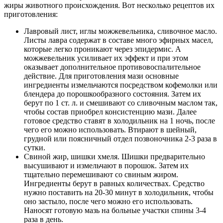
жиры животного происхождения. Вот несколько рецептов их
приготовления:
Лавровый лист, иглы можжевельника, сливочное масло.
Листы лавра содержат в составе много эфирных масел,
которые легко проникают через эпидермис. А
можжевельник усиливает их эффект и при этом
оказывает дополнительное противовоспалительное
действие. Для приготовления мази основные
ингредиенты измельчаются посредством кофемолки или
блендера до порошкообразного состояния. Затем их
берут по 1 ст. л. и смешивают со сливочным маслом так,
чтобы состав приобрел консистенцию мази. Далее
готовое средство ставят в холодильник на 1 ночь, после
чего его можно использовать. Втирают в шейный,
грудной или поясничный отдел позвоночника 2-3 раза в
сутки.
Свиной жир, шишки хмеля. Шишки предварительно
высушивают и измельчают в порошок. Затем их
тщательно перемешивают со свиным жиром.
Ингредиенты берут в равных количествах. Средство
нужно поставить на 20-30 минут в холодильник, чтобы
оно застыло, после чего можно его использовать.
Наносят готовую мазь на больные участки спины 3-4
раза в день.