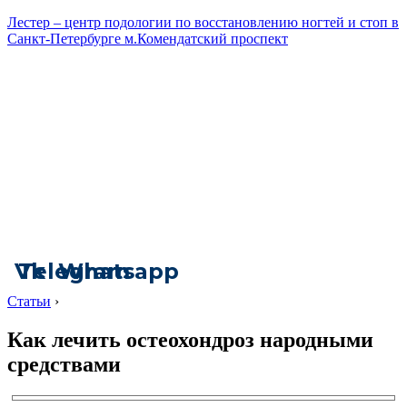
Лестер – центр подологии по восстановлению ногтей и стоп в
Санкт-Петербурге м.Комендатский проспект
Vk
Telegram
Whatsapp
Статьи
›
Как лечить остеохондроз народными
средствами