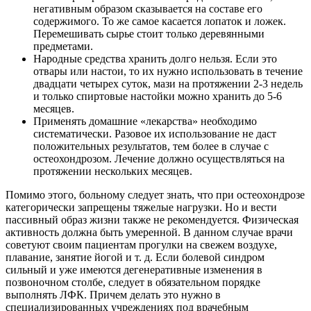
негативным образом сказывается на составе его
содержимого. То же самое касается лопаток и ложек.
Перемешивать сырье стоит только деревянными
предметами.
Народные средства хранить долго нельзя. Если это
отвары или настои, то их нужно использовать в течение
двадцати четырех суток, мази на протяжении 2-3 недель
и только спиртовые настойки можно хранить до 5-6
месяцев.
Применять домашние «лекарства» необходимо
систематически. Разовое их использование не даст
положительных результатов, тем более в случае с
остеохондрозом. Лечение должно осуществляться на
протяжении нескольких месяцев.
Помимо этого, больному следует знать, что при остеохондрозе
категорически запрещены тяжелые нагрузки. Но и вести
пассивный образ жизни также не рекомендуется. Физическая
активность должна быть умеренной. В данном случае врачи
советуют своим пациентам прогулки на свежем воздухе,
плавание, занятие йогой и т. д. Если болевой синдром
сильный и уже имеются дегенеративные изменения в
позвоночном столбе, следует в обязательном порядке
выполнять ЛФК. Причем делать это нужно в
специализированных учреждениях под врачебным