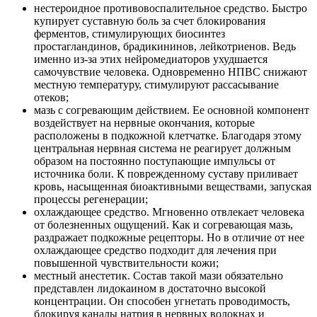
нестероидное противовоспалительное средство. Быстро
купирует суставную боль за счет блокирования
ферментов, стимулирующих биосинтез
простагландинов, брадикининов, лейкотриенов. Ведь
именно из-за этих нейромедиаторов ухудшается
самочувствие человека. Одновременно НПВС снижают
местную температуру, стимулируют рассасывание
отеков;
мазь с согревающим действием. Ее основной компонент
воздействует на нервные окончания, которые
расположены в подкожной клетчатке. Благодаря этому
центральная нервная система не реагирует должным
образом на постоянно поступающие импульсы от
источника боли. К поврежденному суставу приливает
кровь, насыщенная биоактивными веществами, запуская
процессы регенерации;
охлаждающее средство. Мгновенно отвлекает человека
от болезненных ощущений. Как и согревающая мазь,
раздражает подкожные рецепторы. Но в отличие от нее
охлаждающее средство подходит для лечения при
повышенной чувствительности кожи;
местный анестетик. Состав такой мази обязательно
представлен лидокаином в достаточно высокой
концентрации. Он способен угнетать проводимость,
блокируя каналы натрия в нервных волокнах и