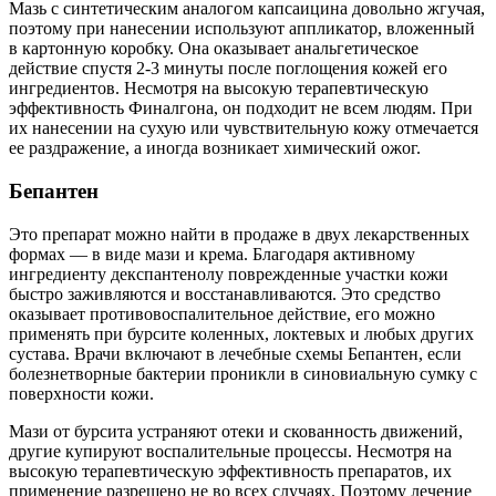
Мазь с синтетическим аналогом капсаицина довольно жгучая,
поэтому при нанесении используют аппликатор, вложенный
в картонную коробку. Она оказывает анальгетическое
действие спустя 2-3 минуты после поглощения кожей его
ингредиентов. Несмотря на высокую терапевтическую
эффективность Финалгона, он подходит не всем людям. При
их нанесении на сухую или чувствительную кожу отмечается
ее раздражение, а иногда возникает химический ожог.
Бепантен
Это препарат можно найти в продаже в двух лекарственных
формах — в виде мази и крема. Благодаря активному
ингредиенту декспантенолу поврежденные участки кожи
быстро заживляются и восстанавливаются. Это средство
оказывает противовоспалительное действие, его можно
применять при бурсите коленных, локтевых и любых других
сустава. Врачи включают в лечебные схемы Бепантен, если
болезнетворные бактерии проникли в синовиальную сумку с
поверхности кожи.
Мази от бурсита устраняют отеки и скованность движений,
другие купируют воспалительные процессы. Несмотря на
высокую терапевтическую эффективность препаратов, их
применение разрешено не во всех случаях. Поэтому лечение