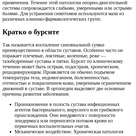
применения. Течение этой патологии опорно-двигательной
системы сопровождается слабыми, умеренными или острыми
болями. Для устранения симптомов используются мази из
различных клинико-фармакологических групп.
Кратко о бурсите
Так называется воспаление синовиальной сумки
преимущественно в области суставов. Особенно часто он
поражает плечевые, локтевые, коленные, реже —
тазобедренные суставы и пятки. Бурсит по клиническому
течению может быть острым, подострым, хроническим,
рецидивирующим. Проявляется он обычно подъемом
температуры тела, недомоганием, болезненностью,
отечностью и покраснением кожи, умеренным ограничением
движений в суставе. В ортопедии выделяют две основные
причины развития заболевания:
Проникновение в полость сустава инфекционных
агентов бактериального, вирусного или грибкового
происхождения. Они внедряются с поверхности
эпидермиса или переносятся потоком крови из
первичных воспалительных очагов.
Механическое воздействие. Хроническая патология