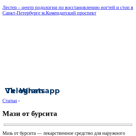
Лестер – центр подологии по восстановлению ногтей и стоп в
Санкт-Петербурге м.Комендатский проспект
Vk
Telegram
Whatsapp
Статьи
›
Мази от бурсита
Мазь от бурсита — лекарственное средство для наружного