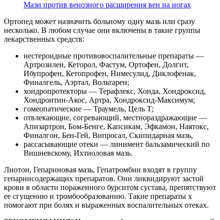
Мази против венозного расширения вен на ногах
Ортопед может назначить больному одну мазь или сразу
несколько. В любом случае они включены в такие группы
лекарственных средств:
нестероидные противовоспалительные препараты —
Артрозилен, Кеторол, Фастум, Ортофен, Долгит,
Ибупрофен, Кетопрофен, Нимесулид, Диклофенак,
Финалгель, Аэртал, Вольтарен;
хондропротекторы — Терафлекс, Хонда, Хондроксид,
Хондроитин-Акос, Артра, Хондроксид-Максимум;
гомеопатические — Траумель, Цель Т;
отвлекающие, согревающий, местнораздражающие —
Апизартрон, Бом-Бенге, Капсикам, Эфкамон, Наятокс,
Финалгон, Бен-Гей, Випросал, Скипидарная мазь,
рассасывающие отеки — линимент бальзамический по
Вишневскому, Ихтиоловая мазь.
Лиотон, Гепариновая мазь, Гепатромбин входят в группу
гепаринсодержащих препаратов. Они ликвидируют застой
крови в области пораженного бурситом сустава, препятствуют
ее сгущению и тромбообразованию. Такие препараты х
помогают при болях и выраженных воспалительных отеках.