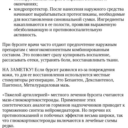
окончаниях;
хондропротектор. После нанесения наружного средства
начинают вырабатываться протеогликаны, необходимые
для восстановления синовиальной сумки. Ингредиенты
накапливаются в ее полости, проявляя выраженную
обезболивающую и противовоспалительную
активность.
При бурсите врачи часто отдают предпочтение наружным
препаратам с многокомпонентным комбинированным
составом. Это позволяет сразу купировать воспаление,
рассасывать отеки, устранять боли, восстанавливать ткани.
НА ЗАМЕТКУ! Если бурсит развился из-за повреждения
кожи, то для ее восстановления используются местные
стимуляторы регенерации. Это Бепантен, Декспантенол,
Пантенол, Метилурациловая мазь.
«Тяжелой артиллерией» местного лечения бурсита считаются
мази-глюкокортикостероиды. Применение этих
синтетических аналогов гормонов надпочечников приводит к
торможению синтеза нейромедиаторов. Но перечни их
противопоказаний и побочных эффектов весьма широки, так
что глюкокортикостероиды включаются в лечебные схемы
редко.