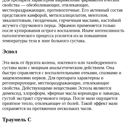
свойства — обезболивающие, отвлекающие,
местнораздражающие, противоотечные. Его активный состав
представлен камфорой, метилсалицилатом, ментолом,
эвкалиптовым, гвоздичным, горчичным маслами, настойкой
жгучего стручкового перца. Эфкамон применяется только
после купирования острого воспаления. Иначе интенсивность
патологического процесса усилится из-за повышения
температуры тела в зоне больного сустава.
Эспол
Эта мазь от бурсита колена, локтевого или тазобедренного
сустава мази с мощным анальгетическим действием. Она
быстро справляется с воспалительными отеками, спазмами и
защемлениями нервов. Для препарата характерны и
регенерирующие, местнораздражающие, отвлекающие
свойства. Действующими веществами Эспола являются
димексид, хлороформ, эфирные масла кориандра и лаванды,
густой экстракт стручкового перца. После мази ощущается
приятное тепло, отвлекающее от болей. Такой эффект мази
сохраняется на протяжении нескольких часов.
Траумель С