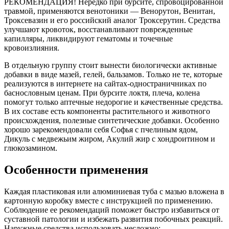
РЕКОМЕНДАЦИЯ! Нередко при бурсите, спровоцированной
травмой, применяются венотоники — Венорутон, Венитан,
Троксевазин и его российский аналог Троксерутин. Средства
улучшают кровоток, восстанавливают поврежденные
капилляры, ликвидируют гематомы и точечные
кровоизлияния.
В отдельную группу стоит вынести биологически активные
добавки в виде мазей, гелей, бальзамов. Только не те, которые
реализуются в интернете на сайтах-одностраничниках по
баснословным ценам. При бурсите локтя, плеча, колена
помогут только аптечные недорогие и качественные средства.
В их составе есть компоненты растительного и животного
происхождения, полезные синтетические добавки. Особенно
хорошо зарекомендовали себя Софья с пчелиным ядом,
Дикуль с медвежьим жиром, Акулий жир с хондроитином и
глюкозамином.
Особенности применения
Каждая пластиковая или алюминиевая туба с мазью вложена в
картонную коробку вместе с инструкцией по применению.
Соблюдение ее рекомендаций поможет быстро избавиться от
суставной патологии и избежать развития побочных реакций.
Наружные средства использовать несложно: