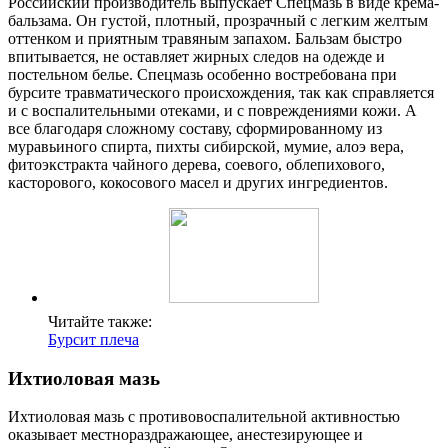
Российский производитель выпускает Спецмазь в виде крема-
бальзама. Он густой, плотный, прозрачный с легким желтым
оттенком и приятным травяным запахом. Бальзам быстро
впитывается, не оставляет жирных следов на одежде и
постельном белье. Спецмазь особенно востребована при
бурсите травматического происхождения, так как справляется
и с воспалительными отеками, и с повреждениями кожи. А
все благодаря сложному составу, сформированному из
муравьиного спирта, пихты сибирской, мумие, алоэ вера,
фитоэкстракта чайного дерева, соевого, облепихового,
касторового, кокосового масел и других ингредиентов.
Читайте также:
Бурсит плеча
Ихтиоловая мазь
Ихтиоловая мазь с противовоспалительной активностью
оказывает местнораздражающее, анестезирующее и