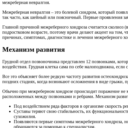
межреберная невралгия.
Межреберная невралгия – это болевой синдром, который появля
так часто, как шейный или поясничный. Первые проявления заб
Главной причиной межреберного хондроза считается сколиоз (в
подростковом возрасте, поэтому врачи делают акцент на том, 
причинах, симптомах, диагностике и лечении межреберного хонд
Механизм развития
Грудной отдел позвоночника представлен 12 позвонками, кото
воздействия. Грудная клетка сама по себе малоподвижна, если 
Все это объясняет более редкую частоту развития остеохондроз
поздних стадиях, когда возникают осложнения в виде грыжи, пр
Обычно при межреберном хондрозе происходит поражение не м
расположенных между позвонками и ребрами. Механизм разви
Под воздействием ряда факторов в организме скорость рег
Суставы теряют свою стабильность, их функциональность
сухожилия.
Появляются первые симптомы межреберного хондроза, но
обращаются за помощью к специалистам.