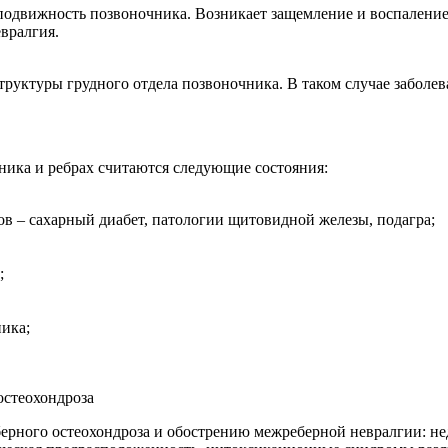
подвижность позвоночника. Возникает защемление и воспаление
вралгия.
труктуры грудного отдела позвоночника. В таком случае заболе
ника и ребрах считаются следующие состояния:
в – сахарный диабет, патологии щитовидной железы, подагра;
;
ика;
рного остеохондроза и обострению межреберной невралгии: не