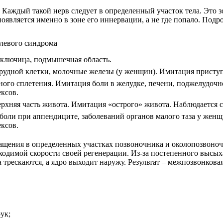
Каждый такой нерв следует в определенный участок тела. Это з
оявляется именно в зоне его иннервации, а не где попало. Подро
левого синдрома
 ключица, подмышечная область.
грудной клетки, молочные железы (у женщин). Имитация приступ
ного сплетения. Имитация боли в желудке, печени, поджелудоч
ксов.
ерхняя часть живота. Имитация «острого» живота. Наблюдаетс
боли при аппендиците, заболеваний органов малого таза у жен
ксов.
ения в определенных участках позвоночника и околопозвоночн
одимой скорости своей регенерации. Из-за постепенного высых
трескаются, а ядро выходит наружу. Результат – межпозвонкова
ук;