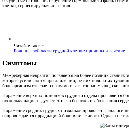
сосудистые патологии, нарушение гормонального фона, генет
клетки, герпесвирусная инфекция.
Читайте также:
Боли в левой части грудной клетки: причины и лечение
Симптомы
Межреберная невралгия появляется на более поздних стадиях з
которые усиливаются при движении, резких поворотах туловищ
боль организм отвечает спазмами и зажатостью мышц, скован
Поражение верхних позвонков грудного отдела проявляется бо
поскольку пациент думает, что его беспокоят заболевания серд
Поражение средних грудных позвонков проявляется аналогичн
сопровождается иррадиацией боли в низ живота. Однако не та