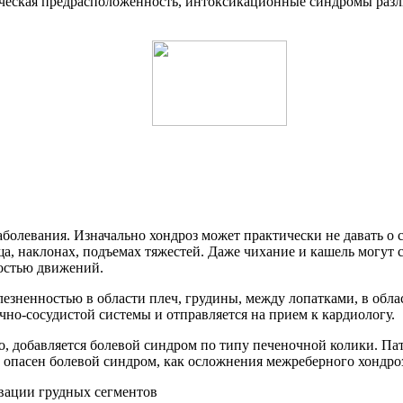
ическая предрасположенность, интоксикационные синдромы раз
аболевания. Изначально хондроз может практически не давать о
а, наклонах, подъемах тяжестей. Даже чихание и кашель могут 
ностью движений.
лезненностью в области плеч, грудины, между лопатками, в обл
ечно-сосудистой системы и отправляется на прием к кардиологу.
о, добавляется болевой синдром по типу печеночной колики. П
к опасен болевой синдром, как осложнения межреберного хондро