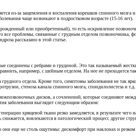
ется из-за защемления и воспаления корешков спинного мозга и
олевания чаще возникают в подростковом возрасте (15-16 лет).
рожденный или приобретенный), то есть искривление позвоночни
что все проблемы, связанные с грудным отделом позвоночника, ф
роза рассказано в этой статье.
рые соединены с ребрами и грудиной. Это так называемый жест
сравнить, например, с шейным отделом. На нее не приходится так
а грудного отдела. Кроме того, симптомы заболевания не так яр
отрузии, стеноза канала спинного мозга, спондилолистеза и т.д.
ежпозвоночных дисков, а сочленений, которые соединяют между
тия заболевания выглядит следующим образом:
енерации хрящевой ткани резко замедляется, в результате чего н
 снижается, вовлекаются в патологический процесс другие стр
 они еще не столь ощутимы: дискомфорт при наклонах и резком 