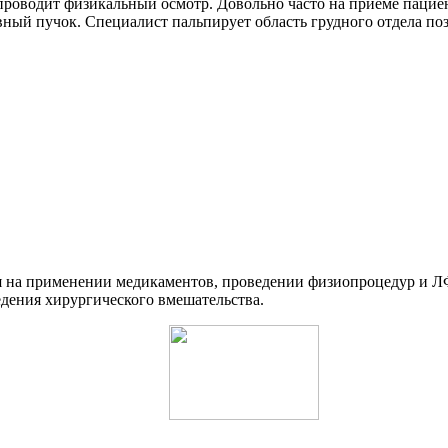
и проводит физикальный осмотр. Довольно часто на приеме пац
вный пучок. Специалист пальпирует область грудного отдела по
 на применении медикаментов, проведении физиопроцедур и Л
дения хирургического вмешательства.