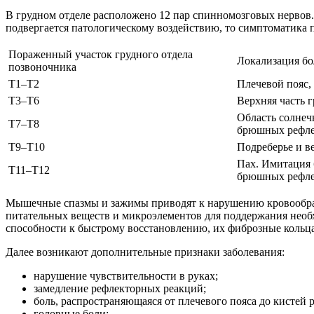
В грудном отделе расположено 12 пар спинномозговых нервов. 
подвергается патологическому воздействию, то симптоматика п
Пораженный участок грудного отдела
Локализация бо
позвоночника
T1–T2
Плечевой пояс,
T3–T6
Верхняя часть 
Область солнеч
T7–T8
брюшных рефле
T9–T10
Подреберье и в
Пах. Имитация 
T11–T12
брюшных рефле
Мышечные спазмы и зажимы приводят к нарушению кровообращ
питательных веществ и микроэлементов для поддержания необх
способности к быстрому восстановлению, их фиброзные кольца 
Далее возникают дополнительные признаки заболевания:
нарушение чувствительности в руках;
замедление рефлекторных реакций;
боль, распространяющаяся от плечевого пояса до кистей р
головные боли;