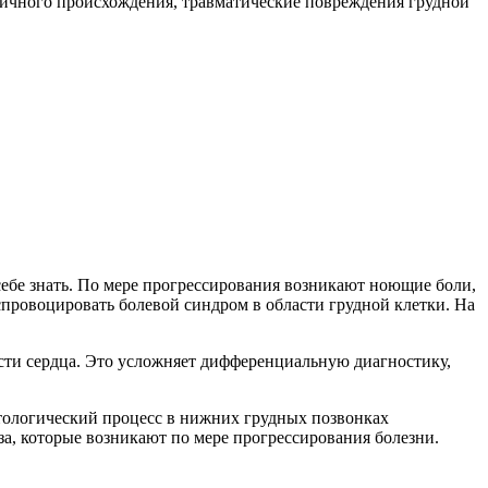
личного происхождения, травматические повреждения грудной
 себе знать. По мере прогрессирования возникают ноющие боли,
спровоцировать болевой синдром в области грудной клетки. На
асти сердца. Это усложняет дифференциальную диагностику,
атологический процесс в нижних грудных позвонках
за, которые возникают по мере прогрессирования болезни.