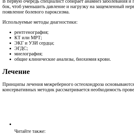
В первую очередь специалист собирает анамнез заболевания 
бок, чтоб уменьшить давление и нагрузку на защемленный нер
появление болевого пароксизма.
Используемые методы диагностики:
рентгенография;
КТ или МРТ;
ЭКГ и УЗИ сердца;
ЭГДС;
миелография;
общие клинические анализы, биохимия крови.
Лечение
Принципы лечения межреберного остеохондроза основываются
консервативных методик рассматривается необходимость прове
Читайте также: