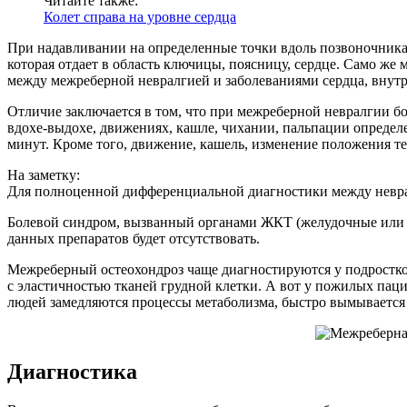
Читайте также:
Колет справа на уровне сердца
При надавливании на определенные точки вдоль позвоночника,
которая отдает в область ключицы, поясницу, сердце. Само ж
между межреберной невралгией и заболеваниями сердца, внутр
Отличие заключается в том, что при межреберной невралгии бо
вдохе-выдохе, движениях, кашле, чихании, пальпации определе
минут. Кроме того, движение, кашель, изменение положения те
На заметку:
Для полноценной дифференциальной диагностики между неврал
Болевой синдром, вызванный органами ЖКТ (желудочные или п
данных препаратов будет отсутствовать.
Межреберный остеохондроз чаще диагностируются у подростков 
с эластичностью тканей грудной клетки. А вот у пожилых пац
людей замедляются процессы метаболизма, быстро вымывается 
Диагностика