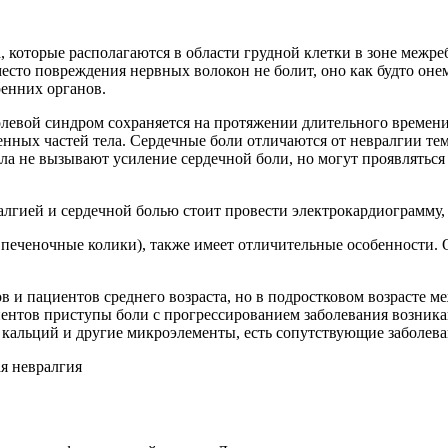
 которые располагаются в области грудной клетки в зоне межре
е место повреждения нервных волокон не болит, оно как будто 
енних органов.
левой синдром сохраняется на протяжении длительного времени:
нных частей тела. Сердечные боли отличаются от невралгии тем
ла не вызывают усиление сердечной боли, но могут проявляться
гией и сердечной болью стоит провести электрокардиограмму, 
еченочные колики), также имеет отличительные особенности. О
и пациентов среднего возраста, но в подростковом возрасте ме
иентов приступы боли с прогрессированием заболевания возника
кальций и другие микроэлементы, есть сопутствующие заболеван