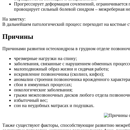
Прогрессирует деформация сочленений, ограничивается 
провоцирует сильный болевой синдром – межреберная не
На заметку:
В дальнейшем патологический процесс переходит на костные с
Причины
Причинами развития остеохондроза в грудном отделе позвоноч
чрезмерные нагрузки на спину;
заболевания, связанные с нарушением обменных процессо
малоподвижный образ жизни и сидячая работа;
искривление позвоночника (сколиоз, кифоз);
аномалии строения позвоночника врожденного характера
сбои в иммунных процессах;
онкологические заболевания;
грыжи межпозвоночных дисков любого отдела позвоночн
избыточный вес;
сон на неудобных матрасах и подушках.
Также существуют факторы, способствующие развитию межребе