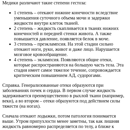
Медики различают такие степени гестоза:
1 степень – отекают нижние конечности вследствие
уменьшения суточного объема мочи и задержки
жидкости внутри клеток тканей.
2 степень – жидкость скапливается в тканях нижних
конечностей и передней стенки живота. А также
повышается давление, появляется белок в моче.
3 степень – преэклампсия. На этой стадии сильно
отекают ноги, руки, живот и даже лицо. Нарушается
мозговое кровообращение.
4 степень – эклампсия. Появляются общие отеки,
которые распространяются на большую часть тела. Эта
стадия имеет самое тяжелое течение, сопровождается
критическим повышением АД, судорогами.
Справка. Генерализованные отеки образуются при
заболеваниях почек и сердца. В первом случае жидкость
задерживается преимущественно в рыхлой ткани (например,
веки), а во втором – отеки образуются под действием силы
тяжести (на ногах).
Сначала отекают лодыжки, потом патология понимается
выше. Утром припухлости менее заметны, так как лишняя
жидкость равномерно распределяется по телу, а ближе к