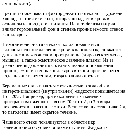
аминокислот).
Третий по значимости фактор развития отека ног – уровень
хлорида натрия или соли, которая попадает в кровь в
основном из продуктов питания. На метаболизм натрия
влияет гормональный фон и степень проницаемости стенок
капилляров.
Нижние конечности отекают, когда повышается
гидростатическое давление крови в капиллярах, снижается
давление в межтканевом пространстве (жировая клетчатка,
мышцы), а также осмотическое давление плазмы. Из-за
уменьшения давления в соседних тканях и повышения
проницаемости стенок капилляров в ткани просачивается
вода, накапливается там, тогда возникают отеки.
Беременные сталкиваются с отечностью, когда объем
интерстициальной (внутри тканей) жидкости повышается на
15 – 20%. Например, при накоплении в тканевых
пространствах женщины весом 70 кг от 2 до 3 л воды
появляются выраженные отеки. Если ее количество ниже 2 л,
то патология имеет скрытое течение.
Чаще всего отеки локализуются в области икр,
голеностопного сустава, а также ступней. Жидкость