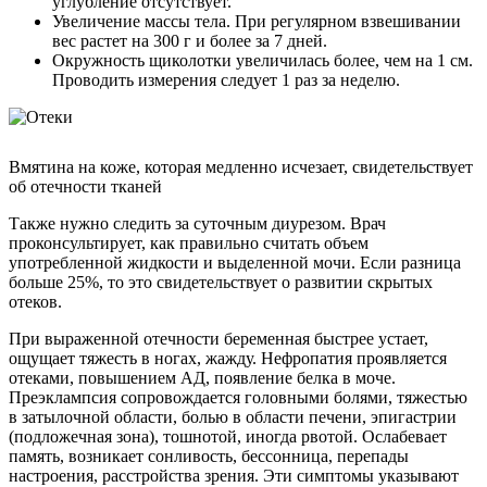
углубление отсутствует.
Увеличение массы тела. При регулярном взвешивании
вес растет на 300 г и более за 7 дней.
Окружность щиколотки увеличилась более, чем на 1 см.
Проводить измерения следует 1 раз за неделю.
Вмятина на коже, которая медленно исчезает, свидетельствует
об отечности тканей
Также нужно следить за суточным диурезом. Врач
проконсультирует, как правильно считать объем
употребленной жидкости и выделенной мочи. Если разница
больше 25%, то это свидетельствует о развитии скрытых
отеков.
При выраженной отечности беременная быстрее устает,
ощущает тяжесть в ногах, жажду. Нефропатия проявляется
отеками, повышением АД, появление белка в моче.
Преэклампсия сопровождается головными болями, тяжестью
в затылочной области, болью в области печени, эпигастрии
(подложечная зона), тошнотой, иногда рвотой. Ослабевает
память, возникает сонливость, бессонница, перепады
настроения, расстройства зрения. Эти симптомы указывают