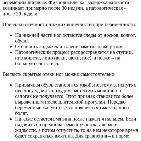
беременны впервые. Физиологическая задержка жидкости
возникает примерно после 30 недели, а патологическая –
после 20 недели.
Признаки отечности нижних конечностей при беременности:
На нижней части ног остаются следы от носков, колгот,
обуви.
Отечность лодыжек и голени заметна даже утром.
Патологический процесс распространяется на ступни,
низ живота, лицо (веки, щеки, нос), а позже – на
большую часть тела.
Выявить скрытые отеки ног можно самостоятельно:
Привычная обувь становится узкой, поэтому втиснуть в
нее ногу удается с трудом, застегнуть молнию на
сапогах не получается. Этот признак становится более
выраженным после длительной прогулки. Нередко
беременные жалуются, что появляется тяжесть, ноги
болят.
На коже остается вмятина после нажатия пальцем. Если
надавить на предполагаемый участок задержки
жидкости, а потом отпустить, то на нем некоторое время
будет сохраняться вмятина. Для сравнения – в норме