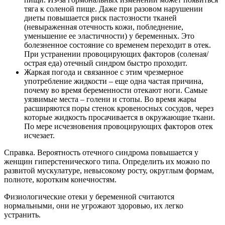
тяга к соленой пище. Даже при разовом нарушении
диеты повышается риск пастозности тканей
(невыраженная отечность кожи, побледнение,
уменьшение ее эластичности) у беременных. Это
болезненное состояние со временем переходит в отек.
При устранении провоцирующих факторов (соленая/
острая еда) отечный синдром быстро проходит.
Жаркая погода и связанное с этим чрезмерное
употребление жидкости – еще одна частая причина,
почему во время беременности отекают ноги. Самые
уязвимые места – голени и стопы. Во время жары
расширяются поры стенок кровеносных сосудов, через
которые жидкость просачивается в окружающие ткани.
По мере исчезновения провоцирующих факторов отек
исчезает.
Справка. Вероятность отечного синдрома повышается у
женщин гиперстенического типа. Определить их можно по
развитой мускулатуре, невысокому росту, округлым формам,
полноте, коротким конечностям.
Физиологические отеки у беременной считаются
нормальными, они не угрожают здоровью, их легко
устранить.