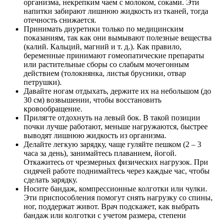
организма, некрепким чаем с молоком, соками. Эти
напитки забирают лишнюю жидкость из тканей, тогда
отечность снижается.
Принимать диуретики только по медицинским
показаниям, так как они вымывают полезные вещества
(калий. Кальций, магний и т. д.). Как правило,
беременные принимают гомеопатические препараты
или растительные сборы со слабым мочегонным
действием (толокнянка, листья брусники, отвар
петрушки).
Давайте ногам отдыхать, держите их на небольшом (до
30 см) возвышении, чтобы восстановить
кровообращение.
Прилягте отдохнуть на левый бок. В такой позиции
почки лучше работают, меньше нагружаются, быстрее
выводят лишнюю жидкость из организма.
Делайте легкую зарядку, чаще гуляйте пешком (2 – 3
часа за день), занимайтесь плаванием, йогой.
Откажитесь от чрезмерных физических нагрузок. При
сидячей работе поднимайтесь через каждые час, чтобы
сделать зарядку.
Носите бандаж, компрессионные колготки или чулки.
Эти приспособления помогут снять нагрузку со спины,
ног, поддержат живот. Врач подскажет, как выбрать
бандаж или колготки с учетом размера, степени