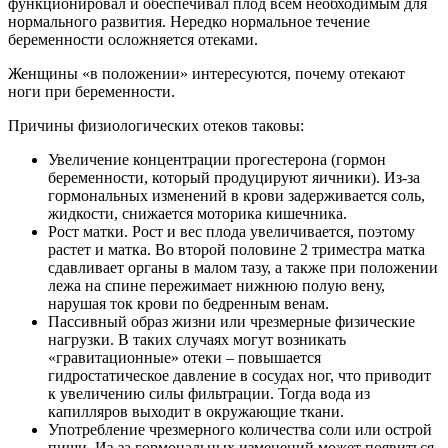
функционировал и обеспечивал плод всем необходимым для
нормального развития. Нередко нормальное течение
беременности осложняется отеками.
Женщины «в положении» интересуются, почему отекают
ноги при беременности.
Причины физиологических отеков таковы:
Увеличение концентрации прогестерона (гормон
беременности, который продуцируют яичники). Из-за
гормональных изменений в крови задерживается соль,
жидкости, снижается моторика кишечника.
Рост матки. Рост и вес плода увеличивается, поэтому
растет и матка. Во второй половине 2 триместра матка
сдавливает органы в малом тазу, а также при положении
лежа на спине пережимает нижнюю полую вену,
нарушая ток крови по бедренным венам.
Пассивный образ жизни или чрезмерные физические
нагрузки. В таких случаях могут возникать
«гравитационные» отеки – повышается
гидростатическое давление в сосудах ног, что приводит
к увеличению силы фильтрации. Тогда вода из
капилляров выходит в окружающие ткани.
Употребление чрезмерного количества соли или острой
пищи. Из-за гормональных изменений может появиться