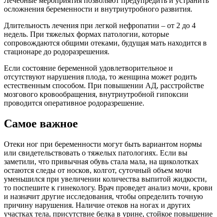
Лечебные мероприятия позволяют предупредить и устранить
осложнения беременности и внутриутробного развития.
Длительность лечения при легкой нефропатии – от 2 до 4
недель. При тяжелых формах патологии, которые
сопровождаются общими отеками, будущая мать находится в
стационаре до родоразрешения.
Если состояние беременной удовлетворительное и
отсутствуют нарушения плода, то женщина может родить
естественным способом. При повышении АД, расстройстве
мозгового кровообращения, внутриутробной гипоксии
проводится оперативное родоразрешение.
Самое важное
Отеки ног при беременности могут быть вариантом нормы
или свидетельствовать о тяжелых патологиях. Если вы
заметили, что привычная обувь стала мала, на щиколотках
остаются следы от носков, колгот, суточный объем мочи
уменьшился при увеличении количества выпитой жидкости,
то поспешите к гинекологу. Врач проведет анализ мочи, крови
и назначит другие исследования, чтобы определить точную
причину нарушения. Наличие отеков на ногах и других
участках тела, присутствие белка в урине, стойкое повышение