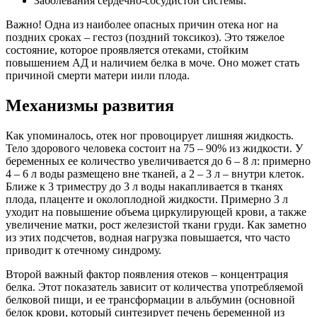
Заболевания сердечно-сосудистой системы.
Важно! Одна из наиболее опасных причин отека ног на
поздних сроках – гестоз (поздний токсикоз). Это тяжелое
состояние, которое проявляется отеками, стойким
повышением АД и наличием белка в моче. Оно может стать
причиной смерти матери иили плода.
Механизмы развития
Как упоминалось, отек ног провоцирует лишняя жидкость.
Тело здорового человека состоит на 75 – 90% из жидкости. У
беременных ее количество увеличивается до 6 – 8 л: примерно
4 – 6 л воды размещено вне тканей, а 2 – 3 л – внутри клеток.
Ближе к 3 триместру до 3 л воды накапливается в тканях
плода, плаценте и околоплодной жидкости. Примерно 3 л
уходит на повышение объема циркулирующей крови, а также
увеличение матки, рост железистой ткани груди. Как заметно
из этих подсчетов, водная нагрузка повышается, что часто
приводит к отечному синдрому.
Второй важный фактор появления отеков – концентрация
белка. Этот показатель зависит от количества употребляемой
белковой пищи, и ее трансформации в альбумин (основной
белок крови, который синтезирует печень беременной из