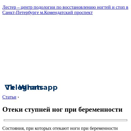
Лестер – центр подологии по восстановлению ногтей и стоп в
Санкт-Петербурге м.Комендатский проспект
Vk
Telegram
Whatsapp
Статьи
›
Отеки ступней ног при беременности
Состояния, при которых отекают ноги при беременности