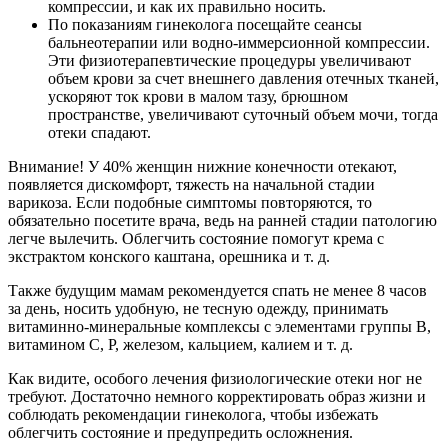
компрессии, и как их правильно носить.
По показаниям гинеколога посещайте сеансы
бальнеотерапии или водно-иммерсионной компрессии.
Эти физиотерапевтические процедуры увеличивают
объем крови за счет внешнего давления отечных тканей,
ускоряют ток крови в малом тазу, брюшном
пространстве, увеличивают суточный объем мочи, тогда
отеки спадают.
Внимание! У 40% женщин нижние конечности отекают,
появляется дискомфорт, тяжесть на начальной стадии
варикоза. Если подобные симптомы повторяются, то
обязательно посетите врача, ведь на ранней стадии патологию
легче вылечить. Облегчить состояние помогут крема с
экстрактом конского каштана, орешника и т. д.
Также будущим мамам рекомендуется спать не менее 8 часов
за день, носить удобную, не тесную одежду, принимать
витаминно-минеральные комплексы с элементами группы В,
витамином С, Р, железом, кальцием, калием и т. д.
Как видите, особого лечения физиологические отеки ног не
требуют. Достаточно немного корректировать образ жизни и
соблюдать рекомендации гинеколога, чтобы избежать
облегчить состояние и предупредить осложнения.