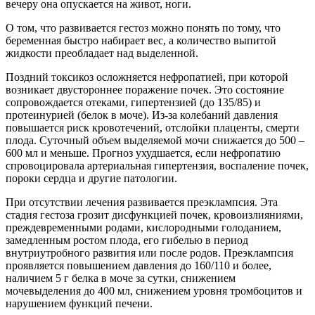
вечеру она опускается на живот, ноги.
О том, что развивается гестоз можно понять по тому, что
беременная быстро набирает вес, а количество выпитой
жидкости преобладает над выделенной.
Поздний токсикоз осложняется нефропатией, при которой
возникает двустороннее поражение почек. Это состояние
сопровождается отеками, гипертензией (до 135/85) и
протеинурией (белок в моче). Из-за колебаний давления
повышается риск кровотечений, отслойки плаценты, смерти
плода. Суточный объем выделяемой мочи снижается до 500 –
600 мл и меньше. Прогноз ухудшается, если нефропатию
спровоцировала артериальная гипертензия, воспаление почек,
пороки сердца и другие патологии.
При отсутствии лечения развивается преэклампсия. Эта
стадия гестоза грозит дисфункцией почек, кровоизлияниями,
преждевременными родами, кислородными голоданием,
замедленным ростом плода, его гибелью в период
внутриутробного развития или после родов. Преэклампсия
проявляется повышением давления до 160/110 и более,
наличием 5 г белка в моче за сутки, снижением
мочевыделения до 400 мл, снижением уровня тромбоцитов и
нарушением функций печени.