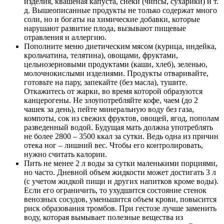
изделия, квашеная капуста, снеки (чипсы, сухарики) и т.
д. Вышеописанные продукты не только содержат много
соли, но и богаты на химические добавки, которые
нарушают развитие плода, вызывают пищевые
отравления и аллергию.
Пополните меню диетическим мясом (курица, индейка,
крольчатина, телятина), овощами, фруктами,
цельнозерновыми продуктами (каши, хлеб), зеленью,
молочнокислыми изделиями. Продукты отваривайте,
готовьте на пару, запекайте (без масла), тушите.
Откажитесь от жарки, во время которой образуются
канцерогены. Не злоупотребляйте кофе, чаем (до 2
чашек за день), пейте минеральную воду без газа,
компоты, сок из свежих фруктов, овощей, ягод, пополам
разведенный водой. Будущая мать должна употреблять
не более 2800 – 3500 ккал за сутки. Ведь одна из причин
отека ног – лишний вес. Чтобы его контролировать,
нужно считать калории.
Пить не менее 2 л воды за сутки маленькими порциями,
но часто. Дневной объем жидкости может достигать 3 л
(с учетом жидкой пищи и других напитков кроме воды).
Если его ограничить, то ухудшится состояние стенок
венозных сосудов, уменьшится объем крови, повысится
риск образования тромбов. При гестозе лучше заменить
воду, которая вымывает полезные вещества из