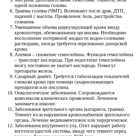
одной половины головы.
Травмы головы (ЧМТ). Возникают после драк, ДТП,
падений с высоты. Проявления: боль, расстройства
сознания.
Уменьшение объема циркулирующей крови ввиду
кровопотери, обезвоживания организма. Необходимо
восполнение потерянной жидкости водно-солевыми
растворами, иногда требуется переливание донорской
крови.
Анемия – снижение гемоглобина. Функция гемоглобина
– транспорт кислорода. При недостатке гемоглобина
мозгу постоянно не хватает кислорода. Помогут
препараты железа.
Сахарный диабет. Требуется стабилизация показателей
глюкозы крови при помощи сахароснижающих
препаратов или инсулина.
Онкологические заболевания. Сопровождаются
комплексом клинических проявлений. Лечением
занимается онколог.
Заболевания зрительного органа (катаракта, травма).
Темнеет из-за нарушения кровоснабжения зрительного
органа. Лечение медикаментозное или хирургическое.
Заболевания внутреннего уха. Отит нарушает работу
вегетососудистой системы, ввиду чего темнеет перед