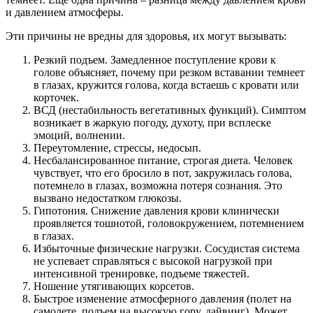
и давлением атмосферы.
Эти причины не вредны для здоровья, их могут вызывать:
Резкий подъем. Замедленное поступление крови к
голове объясняет, почему при резком вставании темнеет
в глазах, кружится голова, когда встаешь с кровати или
корточек.
ВСД (нестабильность вегетативных функций). Симптом
возникает в жаркую погоду, духоту, при всплеске
эмоций, волнении.
Переутомление, стрессы, недосып.
Несбалансированное питание, строгая диета. Человек
чувствует, что его бросило в пот, закружилась голова,
потемнело в глазах, возможна потеря сознания. Это
вызвано недостатком глюкозы.
Гипотония. Снижение давления крови клинически
проявляется тошнотой, головокружением, потемнением
в глазах.
Избыточные физические нагрузки. Сосудистая система
не успевает справляться с высокой нагрузкой при
интенсивной тренировке, подъеме тяжестей.
Ношение утягивающих корсетов.
Быстрое изменение атмосферного давления (полет на
самолете, подъем на высокую гору, дайвинг). Может