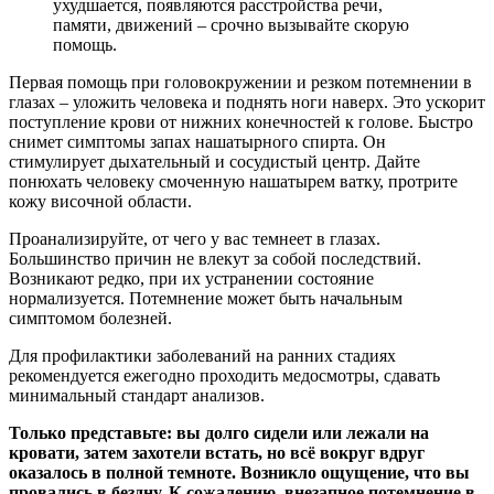
ухудшается, появляются расстройства речи,
памяти, движений – срочно вызывайте скорую
помощь.
Первая помощь при головокружении и резком потемнении в
глазах – уложить человека и поднять ноги наверх. Это ускорит
поступление крови от нижних конечностей к голове. Быстро
снимет симптомы запах нашатырного спирта. Он
стимулирует дыхательный и сосудистый центр. Дайте
понюхать человеку смоченную нашатырем ватку, протрите
кожу височной области.
Проанализируйте, от чего у вас темнеет в глазах.
Большинство причин не влекут за собой последствий.
Возникают редко, при их устранении состояние
нормализуется. Потемнение может быть начальным
симптомом болезней.
Для профилактики заболеваний на ранних стадиях
рекомендуется ежегодно проходить медосмотры, сдавать
минимальный стандарт анализов.
Только представьте: вы долго сидели или лежали на
кровати, затем захотели встать, но всё вокруг вдруг
оказалось в полной темноте. Возникло ощущение, что вы
провались в бездну. К сожалению, внезапное потемнение в