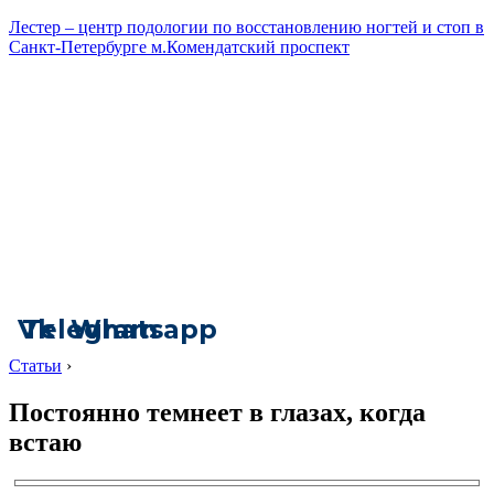
Лестер – центр подологии по восстановлению ногтей и стоп в
Санкт-Петербурге м.Комендатский проспект
Vk
Telegram
Whatsapp
Статьи
›
Постоянно темнеет в глазах, когда
встаю