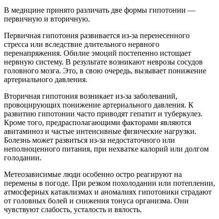
В медицине принято различать две формы гипотонии —
первичную и вторичную.
Первичная гипотония развивается из-за перенесенного
стресса или вследствие длительного нервного
перенапряжения. Обилие эмоций постепенно истощает
нервную систему. В результате возникают неврозы сосудов
головного мозга. Это, в свою очередь, вызывает понижение
артериального давления.
Вторичная гипотония возникает из-за заболеваний,
провоцирующих понижение артериального давления. К
развитию гипотонии часто приводят гепатит и туберкулез.
Кроме того, предрасполагающими факторами являются
авитаминоз и частые интенсивные физические нагрузки.
Болезнь может развиться из-за недостаточного или
неполноценного питания, при нехватке калорий или долгом
голодании.
Метеозависимые люди особенно остро реагируют на
перемены в погоде. При резком похолодании или потеплении,
атмосферных катаклизмах и аномалиях гипотоники страдают
от головных болей и снижения тонуса организма. Они
чувствуют слабость, усталость и вялость.