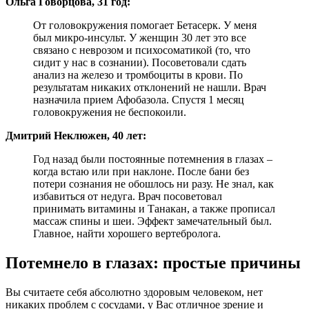
Ольга Говорцова, 31 год:
От головокружения помогает Бетасерк. У меня
был микро-инсульт. У женщин 30 лет это все
связано с неврозом и психосоматикой (то, что
сидит у нас в сознании). Посоветовали сдать
анализ на железо и тромбоциты в крови. По
результатам никаких отклонений не нашли. Врач
назначила прием Афобазола. Спустя 1 месяц
головокружения не беспокоили.
Дмитрий Неклюжен, 40 лет:
Год назад были постоянные потемнения в глазах –
когда встаю или при наклоне. После бани без
потери сознания не обошлось ни разу. Не знал, как
избавиться от недуга. Врач посоветовал
принимать витамины и Танакан, а также прописал
массаж спины и шеи. Эффект замечательный был.
Главное, найти хорошего вертебролога.
Потемнело в глазах: простые причины
Вы считаете себя абсолютно здоровым человеком, нет
никаких проблем с сосудами, у Вас отличное зрение и