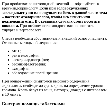
При проблемах со щитовидной железой — обращайтесь к
врачу-эндокринологу.
Если при головокружениях
закладывает уши или ощущается боль в данной части тела
– посетите отоларинголога, чтобы исключить или
подтвердить отит. В отдельных случаях стоит посетить
онколога.
При шейном остеохондрозе важно посетить
хирурга и вертебролога.
Сперва необходим сбор анамнеза и внешний осмотр пациента.
Основные методы обследования:
МРТ;
рентгенография;
электрокардиография;
реоэнцефалография;
эхография;
обследование полей зрения.
При обнаружении симптомов высокого содержания
адреналина, необходимо сдать кровь на определение уровня
гормона. Кровь берут из вены, натощак, дважды с интервалом
в 10 минут.
Быстрая помощь таблетками