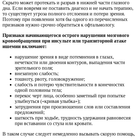
Скрыто может протекать и разрыв в нижней части глазного
дна. Если вовремя не поставить диагноз и не начать терапию,
то существует угроза полного отслоения и потери зрения.
Поэтому при появлении хотя бы одного из перечисленных
признаков нужно срочно обратиться к офтальмологу.
Признаки начинающегося острого нарушения мозгового
кровообращения при инсульте или транзиторной атаке
ишемии включают:
нарушение зрения в виде потемнения в глазах,
нечеткости или двоения контуров, выпадения части
зрительного поля;
внезапную слабость;
тошноту, рвоту, головокружение;
слабость и потерю чувствительности в конечностях
одной половины тела;
перекос черт лица, особенно заметный при попытке
улыбнуться («кривая улыбка»);
затруднения при произношении слов или составления
предложений;
шаткость при ходьбе, трудность удержания равновесия
при вставании со стула или кровати.
В таком случае следует немедленно вызывать скорую помощь,