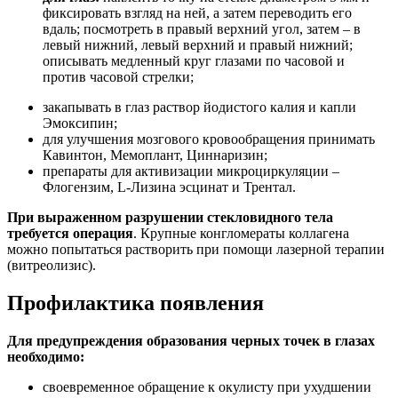
фиксировать взгляд на ней, а затем переводить его
вдаль; посмотреть в правый верхний угол, затем – в
левый нижний, левый верхний и правый нижний;
описывать медленный круг глазами по часовой и
против часовой стрелки;
закапывать в глаз раствор йодистого калия и капли
Эмоксипин;
для улучшения мозгового кровообращения принимать
Кавинтон, Мемоплант, Циннаризин;
препараты для активизации микроциркуляции –
Флогензим, L-Лизина эсцинат и Трентал.
При выраженном разрушении стекловидного тела
требуется операция
. Крупные конгломераты коллагена
можно попытаться растворить при помощи лазерной терапии
(витреолизис).
Профилактика появления
Для предупреждения образования черных точек в глазах
необходимо:
своевременное обращение к окулисту при ухудшении