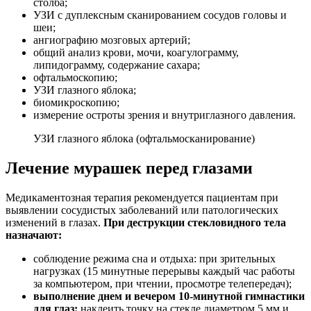
столба;
УЗИ с дуплексным сканированием сосудов головы и
шеи;
ангиографию мозговых артерий;
общий анализ крови, мочи, коагулограмму,
липидограмму, содержание сахара;
офтальмоскопию;
УЗИ глазного яблока;
биомикроскопию;
измерение остроты зрения и внутриглазного давления.
УЗИ глазного яблока (офтальмосканирование)
Лечение мурашек перед глазами
Медикаментозная терапия рекомендуется пациентам при
выявлении сосудистых заболеваний или патологических
изменений в глазах.
При деструкции стекловидного тела
назначают:
соблюдение режима сна и отдыха: при зрительных
нагрузках (15 минутные перерывы каждый час работы
за компьютером, при чтении, просмотре телепередач);
выполнение днем и вечером 10-минутной гимнастики
для глаз:
наклеить точку на стекле диаметром 5 мм и