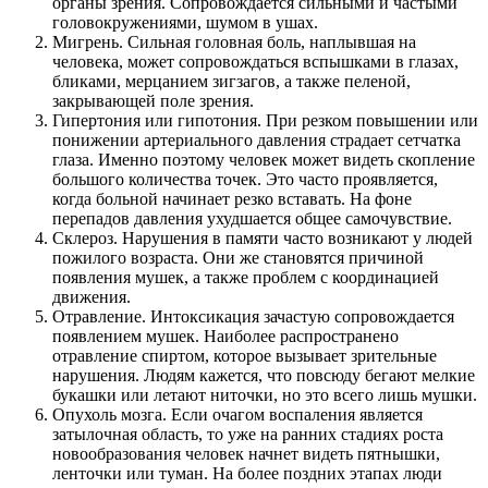
органы зрения. Сопровождается сильными и частыми
головокружениями, шумом в ушах.
Мигрень. Сильная головная боль, наплывшая на
человека, может сопровождаться вспышками в глазах,
бликами, мерцанием зигзагов, а также пеленой,
закрывающей поле зрения.
Гипертония или гипотония. При резком повышении или
понижении артериального давления страдает сетчатка
глаза. Именно поэтому человек может видеть скопление
большого количества точек. Это часто проявляется,
когда больной начинает резко вставать. На фоне
перепадов давления ухудшается общее самочувствие.
Склероз. Нарушения в памяти часто возникают у людей
пожилого возраста. Они же становятся причиной
появления мушек, а также проблем с координацией
движения.
Отравление. Интоксикация зачастую сопровождается
появлением мушек. Наиболее распространено
отравление спиртом, которое вызывает зрительные
нарушения. Людям кажется, что повсюду бегают мелкие
букашки или летают ниточки, но это всего лишь мушки.
Опухоль мозга. Если очагом воспаления является
затылочная область, то уже на ранних стадиях роста
новообразования человек начнет видеть пятнышки,
ленточки или туман. На более поздних этапах люди