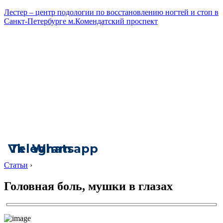
Лестер – центр подологии по восстановлению ногтей и стоп в
Санкт-Петербурге м.Комендатский проспект
Vk
Telegram
Whatsapp
Статьи
›
Головная боль, мушки в глазах