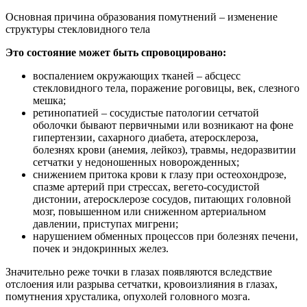
Основная причина образования помутнений – изменение
структуры стекловидного тела
Это состояние может быть спровоцировано:
воспалением окружающих тканей – абсцесс
стекловидного тела, поражение роговицы, век, слезного
мешка;
ретинопатией – сосудистые патологии сетчатой
оболочки бывают первичными или возникают на фоне
гипертензии, сахарного диабета, атеросклероза,
болезнях крови (анемия, лейкоз), травмы, недоразвитии
сетчатки у недоношенных новорожденных;
снижением притока крови к глазу при остеохондрозе,
спазме артерий при стрессах, вегето-сосудистой
дистонии, атеросклерозе сосудов, питающих головной
мозг, повышенном или сниженном артериальном
давлении, приступах мигрени;
нарушением обменных процессов при болезнях печени,
почек и эндокринных желез.
Значительно реже точки в глазах появляются вследствие
отслоения или разрыва сетчатки, кровоизлияния в глазах,
помутнения хрусталика, опухолей головного мозга.