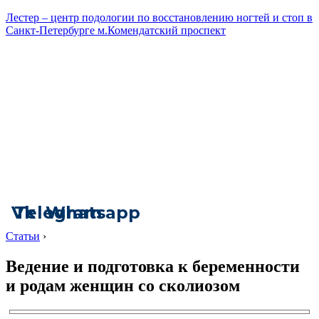
Лестер – центр подологии по восстановлению ногтей и стоп в
Санкт-Петербурге м.Комендатский проспект
Vk
Telegram
Whatsapp
Статьи
›
Ведение и подготовка к беременности
и родам женщин со сколиозом