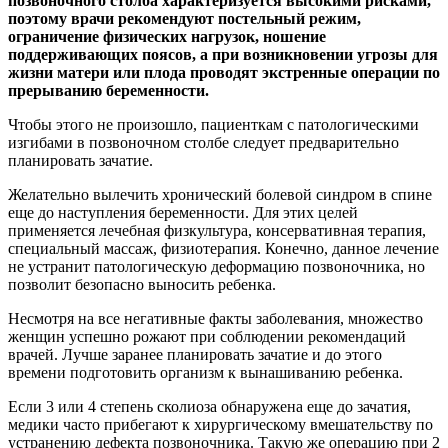
позвоночного столба характеризуется высокими рисками,
поэтому врачи рекомендуют постельный режим,
ограничение физических нагрузок, ношение
поддерживающих поясов, а при возникновении угрозы для
жизни матери или плода проводят экстренные операции по
прерыванию беременности.
Чтобы этого не произошло, пациенткам с патологическими
изгибами в позвоночном столбе следует предварительно
планировать зачатие.
Желательно вылечить хронический болевой синдром в спине
еще до наступления беременности. Для этих целей
применяется лечебная физкультура, консервативная терапия,
специальный массаж, физиотерапия. Конечно, данное лечение
не устранит патологическую деформацию позвоночника, но
позволит безопасно выносить ребенка.
Несмотря на все негативные факты заболевания, множество
женщин успешно рожают при соблюдении рекомендаций
врачей. Лучше заранее планировать зачатие и до этого
времени подготовить организм к вынашиванию ребенка.
Если 3 или 4 степень сколиоза обнаружена еще до зачатия,
медики часто прибегают к хирургическому вмешательству по
устранению дефекта позвоночника. Такую же операцию при 2