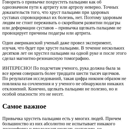
Говорить о привычке похрустеть пальцами как об
однозначном пути к артриту или артрозу неверно. Точных
доказательств того, что хруст пальцами при здоровых
суставах спровоцировал их болезнь, нет. Поэтому здоровым
людям не стоит переживать о скорейшем развитии подагры
или деформации суставов – привычка щелкать пальцами не
провоцирует причины подагры или артрита.
Один американский ученый даже провел эксперимент,
изучая, что будет при хрусте пальцами. В течение нескольких
десятков лет он хрустел пальцами на одной руке и после этого
сделал магнитно-резонансную томографию.
ИНТЕРЕСНО! По подсчетам ученого, рука должна была за
все время совершить более тридцати шести тысяч щелчков.
По результатам исследований, такая цифра никоим образом не
повлияла на сочленения и у ученого не обнаружили никаких
отклонений. Конечно, щелкать пальцами не полезно, но и
особой опасности это не несет.
Самое важное
Привычка хрустеть пальцами есть у многих людей. Причем
большинство из них абсолютно не испытывает никакого
дискомфорта и продолжает щелкать суставами, не