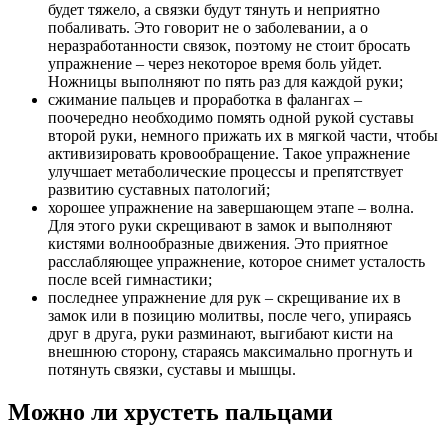
будет тяжело, а связки будут тянуть и неприятно
побаливать. Это говорит не о заболевании, а о
неразработанности связок, поэтому не стоит бросать
упражнение – через некоторое время боль уйдет.
Ножницы выполняют по пять раз для каждой руки;
сжимание пальцев и проработка в фалангах –
поочередно необходимо помять одной рукой суставы
второй руки, немного прижать их в мягкой части, чтобы
активизировать кровообращение. Такое упражнение
улучшает метаболические процессы и препятствует
развитию суставных патологий;
хорошее упражнение на завершающем этапе – волна.
Для этого руки скрещивают в замок и выполняют
кистями волнообразные движения. Это приятное
расслабляющее упражнение, которое снимет усталость
после всей гимнастики;
последнее упражнение для рук – скрещивание их в
замок или в позицию молитвы, после чего, упираясь
друг в друга, руки разминают, выгибают кисти на
внешнюю сторону, стараясь максимально прогнуть и
потянуть связки, суставы и мышцы.
Можно ли хрустеть пальцами