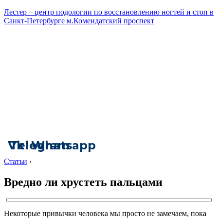
Лестер – центр подологии по восстановлению ногтей и стоп в
Санкт-Петербурге м.Комендатский проспект
Vk
Telegram
Whatsapp
Статьи
›
Вредно ли хрустеть пальцами
Некоторые привычки человека мы просто не замечаем, пока