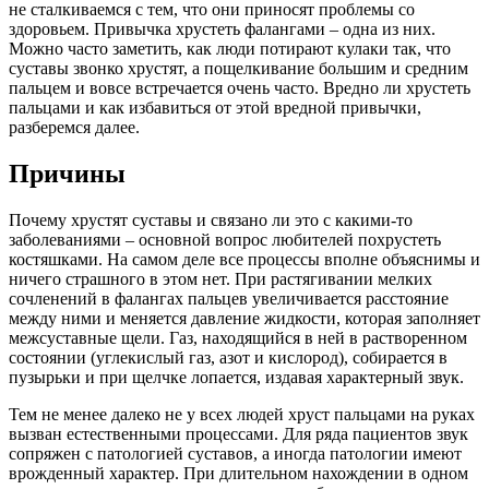
не сталкиваемся с тем, что они приносят проблемы со
здоровьем. Привычка хрустеть фалангами – одна из них.
Можно часто заметить, как люди потирают кулаки так, что
суставы звонко хрустят, а пощелкивание большим и средним
пальцем и вовсе встречается очень часто. Вредно ли хрустеть
пальцами и как избавиться от этой вредной привычки,
разберемся далее.
Причины
Почему хрустят суставы и связано ли это с какими-то
заболеваниями – основной вопрос любителей похрустеть
костяшками. На самом деле все процессы вполне объяснимы и
ничего страшного в этом нет. При растягивании мелких
сочленений в фалангах пальцев увеличивается расстояние
между ними и меняется давление жидкости, которая заполняет
межсуставные щели. Газ, находящийся в ней в растворенном
состоянии (углекислый газ, азот и кислород), собирается в
пузырьки и при щелчке лопается, издавая характерный звук.
Тем не менее далеко не у всех людей хруст пальцами на руках
вызван естественными процессами. Для ряда пациентов звук
сопряжен с патологией суставов, а иногда патологии имеют
врожденный характер. При длительном нахождении в одном