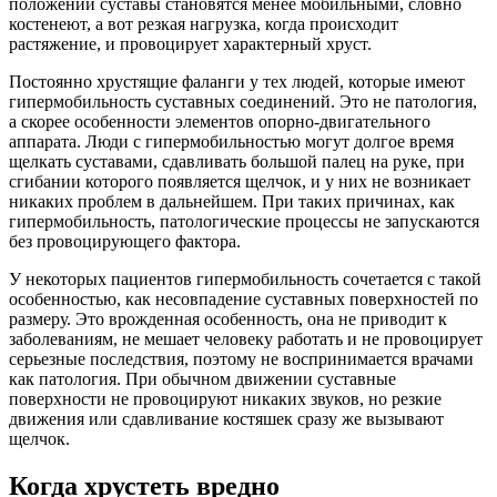
положении суставы становятся менее мобильными, словно
костенеют, а вот резкая нагрузка, когда происходит
растяжение, и провоцирует характерный хруст.
Постоянно хрустящие фаланги у тех людей, которые имеют
гипермобильность суставных соединений. Это не патология,
а скорее особенности элементов опорно-двигательного
аппарата. Люди с гипермобильностью могут долгое время
щелкать суставами, сдавливать большой палец на руке, при
сгибании которого появляется щелчок, и у них не возникает
никаких проблем в дальнейшем. При таких причинах, как
гипермобильность, патологические процессы не запускаются
без провоцирующего фактора.
У некоторых пациентов гипермобильность сочетается с такой
особенностью, как несовпадение суставных поверхностей по
размеру. Это врожденная особенность, она не приводит к
заболеваниям, не мешает человеку работать и не провоцирует
серьезные последствия, поэтому не воспринимается врачами
как патология. При обычном движении суставные
поверхности не провоцируют никаких звуков, но резкие
движения или сдавливание костяшек сразу же вызывают
щелчок.
Когда хрустеть вредно