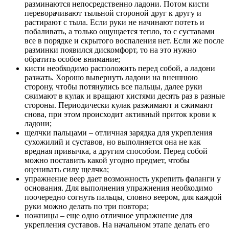
разминаются непосредственно ладони. Потом кисти
переворачивают тыльной стороной друг к другу и
растирают с тыла. Если руки не начинают потеть и
побаливать, а только ощущается тепло, то с суставами
все в порядке и скрытого воспаления нет. Если же после
разминки появился дискомфорт, то на это нужно
обратить особое внимание;
кисти необходимо расположить перед собой, а ладони
разжать. Хорошо вывернуть ладони на внешнюю
сторону, чтобы потянулись все пальцы, далее руки
сжимают в кулак и вращают кистями десять раз в разные
стороны. Периодически кулак разжимают и сжимают
снова, при этом происходит активный приток крови к
ладони;
щелчки пальцами – отличная зарядка для укрепления
сухожилий и суставов, но выполняется она не как
вредная привычка, а другим способом. Перед собой
можно поставить какой угодно предмет, чтобы
оценивать силу щелчка;
упражнение веер дает возможность укрепить фаланги у
основания. Для выполнения упражнения необходимо
поочередно согнуть пальцы, словно веером, для каждой
руки можно делать по три повтора;
ножницы – еще одно отличное упражнение для
укрепления суставов. На начальном этапе делать его