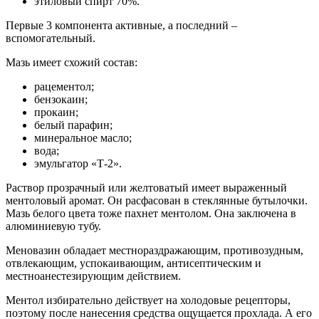
этиловый спирт 70%.
Первые 3 компонента активные, а последний –
вспомогательный.
Мазь имеет схожий состав:
рацементол;
бензокаин;
прокаин;
белый парафин;
минеральное масло;
вода;
эмульгатор «Т-2».
Раствор прозрачный или желтоватый имеет выраженный
ментоловый аромат. Он расфасован в стеклянные бутылочки.
Мазь белого цвета тоже пахнет ментолом. Она заключена в
алюминиевую тубу.
Меновазин обладает местнораздражающим, противозудным,
отвлекающим, успокаивающим, антисептическим и
местноанестезирующим действием.
Ментол избирательно действует на холодовые рецепторы,
поэтому после нанесения средства ощущается прохлада. А его