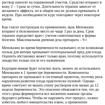
раствор наносят на пораженный участок. Средство втирают в
кожу 2 – 3 раза за сутки. Длительность терапии зависит от
желаемого эффекта, но в общем она не должна превышать 4
недели. При необходимости курс повторяют через некоторое
время.
Как гласит инструкция по применению, мазь Меновазин
втирают в болезненное место не чаще 3 раз за день. Срок
терапии определяет врач с учетом симптоматики и формы
болезни. Максимальная дневная доза препарата – 9 г.
Меновазин во время беременности назначают, если возможная
польза для матери превышает потенциальный вред для плода.
Оценить обстановку может только врач, поэтому используется
лекарство только после его назначения.
Будущим мамам будет полезно знать, можно ли использовать
Меновазин в 1 триместре беременности. Компоненты
препарата не проникают в системный кровоток, поэтому риск
нарушения развития плода практически нулевой. Однако
врачи советуют не мазать спину раствором или мазью до 12
недели беременности. Это опасение объясняется тем, что до
этого срока формируются все жизненно важные органы
будущего ребенка. Чтобы не нарушить этот процесс, нужно
избегать любого вмешательства извне, а применение