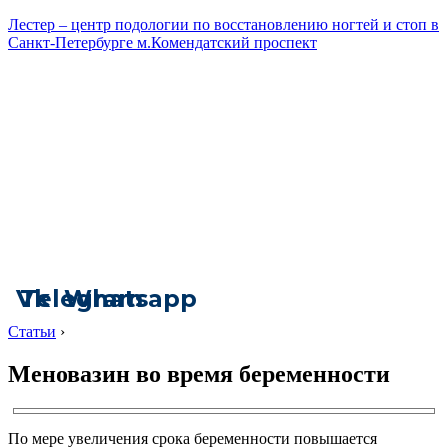
Лестер – центр подологии по восстановлению ногтей и стоп в
Санкт-Петербурге м.Комендатский проспект
Vk
Telegram
Whatsapp
Статьи
›
Меновазин во время беременности
По мере увеличения срока беременности повышается